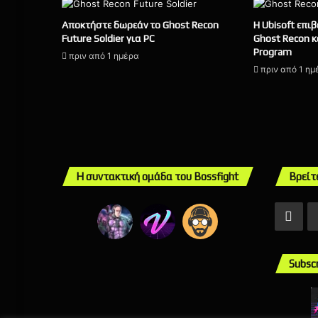
Αποκτήστε δωρεάν το Ghost Recon
Η Ubisoft επιβ
Future Soldier για PC
Ghost Recon κα
Program
πριν από 1 ημέρα
πριν από 1 ημ
Η συντακτική ομάδα του Bossfight
Βρείτ
Fac
Subsc