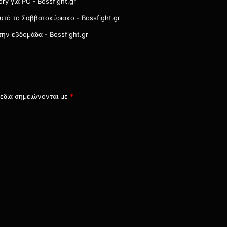
ry για PC - Bossfight.gr
αυτό το Σαββατοκύριακο - Bossfight.gr
την εβδομάδα - Bossfight.gr
εδία σημειώνονται με
*