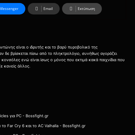
Messenger
Email
Εκτύπωση
τώνης είναι ο ιδρυτής και το βαρύ πυροβολικό της
ταν δε βρίσκεται πίσω από το πληκτρολόγιο, συνήθως αγοράζει
τις κονσόλες ενώ είναι ίσως ο μόνος που εκτιμά κακά παιχνίδια που
ε κανείς άλλος.
les για PC - Bossfight.gr
ο Far Cry 6 και το AC Valhalla - Bossfight.gr