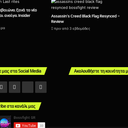
εβαιώνει ξανά το νέο
ι ανοίγει Insider
Assassin’s Creed Black Flag Resynced –
Review
έρα
πριν από 3 εβδομάδες
ε μας στα Social Media
Ακολουθήστε τη κοινότητα 
ebook
X
Instagram
TikTok
Mail
ribe στο κανάλι μας