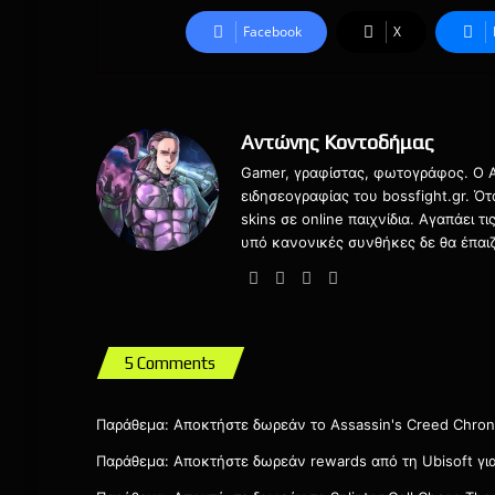
Facebook
X
Αντώνης Κοντοδήμας
Gamer, γραφίστας, φωτογράφος. Ο Αν
ειδησεογραφίας του bossfight.gr. Ό
skins σε online παιχνίδια. Αγαπάει 
υπό κανονικές συνθήκες δε θα έπαιζ
Website
Facebook
X
Instagram
5 Comments
Παράθεμα:
Αποκτήστε δωρεάν το Assassin's Creed Chronic
Παράθεμα:
Αποκτήστε δωρεάν rewards από τη Ubisoft για τ