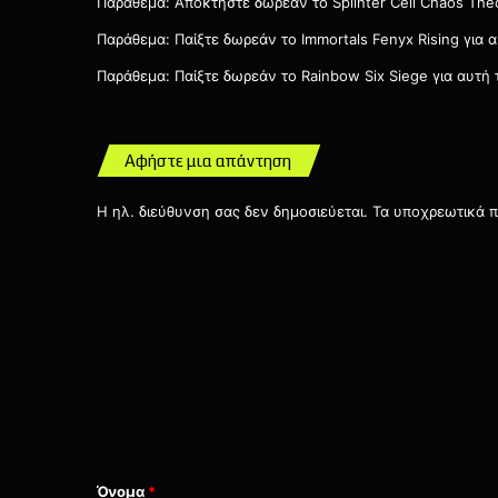
Παράθεμα:
Αποκτήστε δωρεάν το Splinter Cell Chaos Theo
Παράθεμα:
Παίξτε δωρεάν το Immortals Fenyx Rising για 
Παράθεμα:
Παίξτε δωρεάν το Rainbow Six Siege για αυτή 
Αφήστε μια απάντηση
Η ηλ. διεύθυνση σας δεν δημοσιεύεται.
Τα υποχρεωτικά π
Σ
χ
ό
λ
ι
ο
*
Όνομα
*