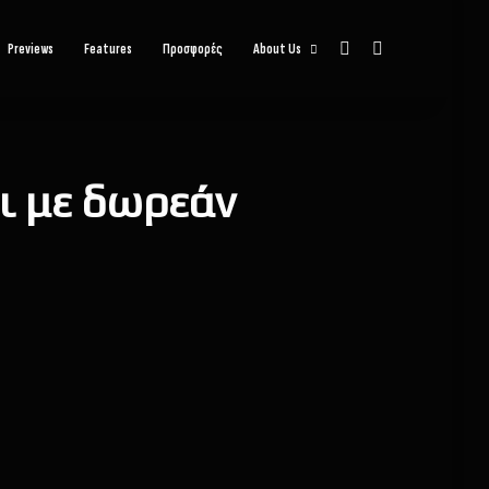
Sidebar
Αναζήτηση
Previews
Features
Προσφορές
About Us
ει με δωρεάν