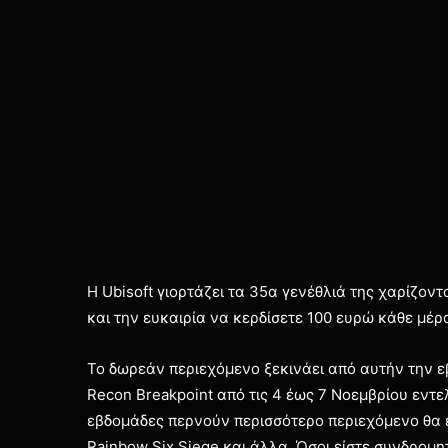
Η Ubisoft γιορτάζει τα 35α γενέθλιά της χαρίζον
και την ευκαιρία να κερδίσετε 100 ευρώ κάθε μέρα
Το δωρεάν περιεχόμενο ξεκινάει από αυτήν την ε
Recon Breakpoint από τις 4 έως 7 Νοεμβρίου εντ
εβδομάδες περνούν περισσότερο περιεχόμενο θα είν
Rainbow Six Siege και άλλα. Όσοι είστε συνδρομη