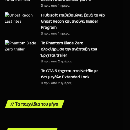
πριν από 1 ημέρα
Η Ubisoft επιβεβαιώνει ξανά το νέο
Ghost Recon και ανοίγει Insider
Program
πριν από 1 ημέρα
Το Phantom Blade Zero
ολοκλήρωσε την ανάπτυξη του –
Έρχεται trailer
πριν από 2 ημέρες
Το GTA 6 έρχεται στο Netflix με
ένα μεγάλο Extended Look
πριν από 2 ημέρες
// Τα παιχνίδια του μήνα