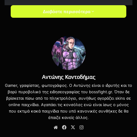
Διαβάστε περισσότερα
Το The Legend of Zelda: Breath of the Wild 2 αναμένεται
να κυκλοφορήσει στις αποκλειστικά για το Nintendo
Switch.
Αντώνης Κοντοδήμας
Gamer, γραφίστας, φωτογράφος. Ο Αντώνης είναι ο ιδρυτής και το
βαρύ πυροβολικό της ειδησεογραφίας του bossfight.gr. Όταν δε
βρίσκεται πίσω από το πληκτρολόγιο, συνήθως αγοράζει skins σε
online παιχνίδια. Αγαπάει τις κονσόλες ενώ είναι ίσως ο μόνος
που εκτιμά κακά παιχνίδια που υπό κανονικές συνθήκες δε θα
έπαιζε κανείς άλλος.
Website
Facebook
X
Instagram