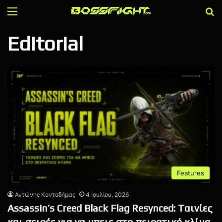
Menu
Α
Editorial
Features
Αντώνης Κοντοδήμας
4 Ιουλίου, 2026
Assassin’s Creed Black Flag Resynced: Tαινίες
και σειρές για να μπεις στο πειρατικό κλίμα