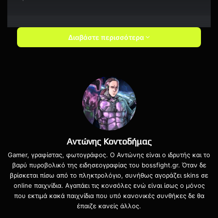
Διαβάστε περισσότερα
Games, Games, Games
World Premieres
New titles on
@XboxGamePass
Save the date for the Xbox &
Bethesda Games Showcase:
https://t.co/ezcMtO6JM6
|
Αντώνης Κοντοδήμας
#XboxBethesda
Gamer, γραφίστας, φωτογράφος. Ο Αντώνης είναι ο ιδρυτής και το
pic.twitter.com/WHVbgZl5Fo
βαρύ πυροβολικό της ειδησεογραφίας του bossfight.gr. Όταν δε
βρίσκεται πίσω από το πληκτρολόγιο, συνήθως αγοράζει skins σε
— Xbox (@Xbox)
May 26, 2021
online παιχνίδια. Αγαπάει τις κονσόλες ενώ είναι ίσως ο μόνος
που εκτιμά κακά παιχνίδια που υπό κανονικές συνθήκες δε θα
έπαιζε κανείς άλλος.