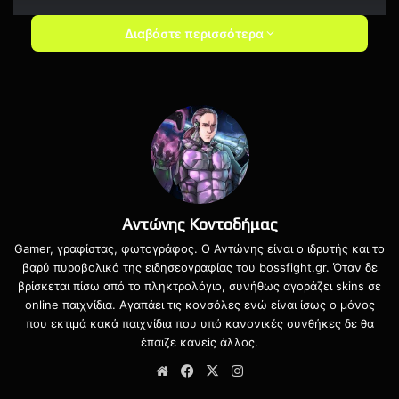
Διαβάστε περισσότερα
Αντώνης Κοντοδήμας
Gamer, γραφίστας, φωτογράφος. Ο Αντώνης είναι ο ιδρυτής και το
Μαζί με το Metroid Dread θα κυκλοφορήσει και ένα
βαρύ πυροβολικό της ειδησεογραφίας του bossfight.gr. Όταν δε
πακέτο με δύο Amiibo της Samus και του E.M.M.I.
βρίσκεται πίσω από το πληκτρολόγιο, συνήθως αγοράζει skins σε
online παιχνίδια. Αγαπάει τις κονσόλες ενώ είναι ίσως ο μόνος
που εκτιμά κακά παιχνίδια που υπό κανονικές συνθήκες δε θα
έπαιζε κανείς άλλος.
Website
Facebook
X
Instagram