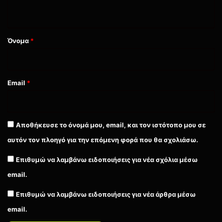
ο
*
featured
Game Pass
PC
Xbox
Όνομα
*
Xbox Game Pass
Xbox One
Xbox Series
Email
*
Αποθήκευσε το όνομά μου, email, και τον ιστότοπο μου σε
αυτόν τον πλοηγό για την επόμενη φορά που θα σχολιάσω.
Επιθυμώ να λαμβάνω ειδοποιήσεις για νέα σχόλια μέσω
email.
Επιθυμώ να λαμβάνω ειδοποιήσεις για νέα άρθρα μέσω
email.