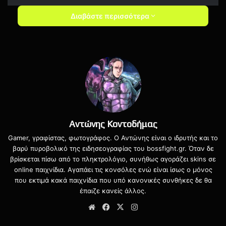
Destiny 2: Beyond Light (PC) – 12 Οκτωβρίου
Διαβάστε περισσότερα
Ring of Pain (Cloud, κονσόλες και PC) – 14
Οκτωβρίου
The Riftbreaker (Cloud, Xbox Series και PC) – 14
Οκτωβρίου
The Good Life (Cloud, κονσόλες και PC) – 14
Οκτωβρίου
Αντώνης Κοντοδήμας
Gamer, γραφίστας, φωτογράφος. Ο Αντώνης είναι ο ιδρυτής και το
βαρύ πυροβολικό της ειδησεογραφίας του bossfight.gr. Όταν δε
βρίσκεται πίσω από το πληκτρολόγιο, συνήθως αγοράζει skins σε
online παιχνίδια. Αγαπάει τις κονσόλες ενώ είναι ίσως ο μόνος
που εκτιμά κακά παιχνίδια που υπό κανονικές συνθήκες δε θα
έπαιζε κανείς άλλος.
Website
Facebook
X
Instagram