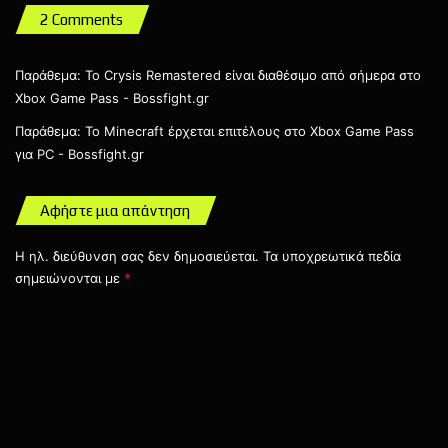
2 Comments
Τέλος, στις 15 Οκτωβρίου οι παρακάτω τίτλοι θα
Παράθεμα:
Το Crysis Remastered είναι διαθέσιμο από σήμερα στο
αποχωρήσουν από την υπηρεσία.
Xbox Game Pass - Bossfight.gr
Παράθεμα:
To Minecraft έρχεται επιτέλους στο Xbox Game Pass
Gonner2 (Cloud, κονσόλες και PC)
για PC - Bossfight.gr
Heave Ho (PC)
Katana Zero (Cloud, κονσόλες και PC)
Αφήστε μια απάντηση
Scourgebringer (Cloud, κονσόλες και PC)
Η ηλ. διεύθυνση σας δεν δημοσιεύεται.
Τα υποχρεωτικά πεδία
Tales of Vesperia HD (Κονσόλες και PC)
σημειώνονται με
*
The Swords of Ditto (PC)
Σ
χ
ό
λ
ι