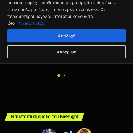
Η συντακτική ομάδα του Bossfight