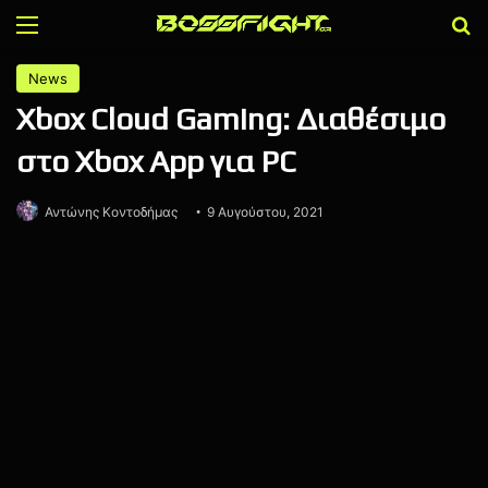
Menu
Α
News
Xbox Cloud Gaming: Διαθέσιμο
στο Xbox App για PC
Αντώνης Κοντοδήμας
9 Αυγούστου, 2021