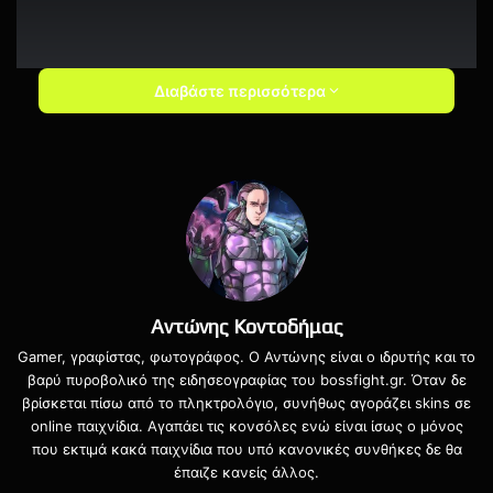
Διαβάστε περισσότερα
Το μόνο που έχετε να κάνετε είναι να συνδέσετε ένα
συμβατό χειριστήριο, να ανοίξετε το app και να
ακολουθήσετε τη σελίδα Cloud Games. Αυτά, αρκεί να
Αντώνης Κοντοδήμας
είστε μέλος του προγράμματος Insider και να έχετε
Gamer, γραφίστας, φωτογράφος. Ο Αντώνης είναι ο ιδρυτής και το
αναβαθμίσει τις κατάλληλες εφαρμογές.
βαρύ πυροβολικό της ειδησεογραφίας του bossfight.gr. Όταν δε
βρίσκεται πίσω από το πληκτρολόγιο, συνήθως αγοράζει skins σε
online παιχνίδια. Αγαπάει τις κονσόλες ενώ είναι ίσως ο μόνος
Περισσότερες πληροφορίες θα βρείτε σε αυτόν τον
που εκτιμά κακά παιχνίδια που υπό κανονικές συνθήκες δε θα
σύνδεσμο
εδώ
.
έπαιζε κανείς άλλος.