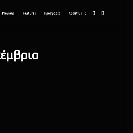
Sidebar
Αναζήτηση
Previews
Features
Προσφορές
About Us
κέμβριο