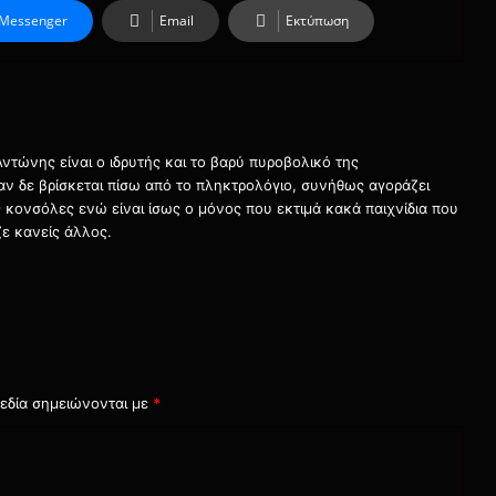
Messenger
Email
Εκτύπωση
τώνης είναι ο ιδρυτής και το βαρύ πυροβολικό της
ταν δε βρίσκεται πίσω από το πληκτρολόγιο, συνήθως αγοράζει
τις κονσόλες ενώ είναι ίσως ο μόνος που εκτιμά κακά παιχνίδια που
ε κανείς άλλος.
εδία σημειώνονται με
*