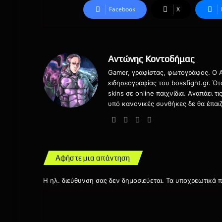
Facebook
X
Αντώνης Κοντοδήμας
Gamer, γραφίστας, φωτογράφος. Ο Αν
ειδησεογραφίας του bossfight.gr. Ό
skins σε online παιχνίδια. Αγαπάει 
υπό κανονικές συνθήκες δε θα έπαιζ
Website
Facebook
X
Instagram
Αφήστε μια απάντηση
Η ηλ. διεύθυνση σας δεν δημοσιεύεται.
Τα υποχρεωτικά π
Σ
χ