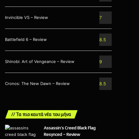
Invincible VS – Review
7
Battlefield 6 – Review
8.5
Shinobi: Art of Vengeance – Review
9
Cronos: The New Dawn – Review
8.5
// Τα πιο καυτά νέα του μήνα
Assassin’s Creed Black Flag
Resynced – Review