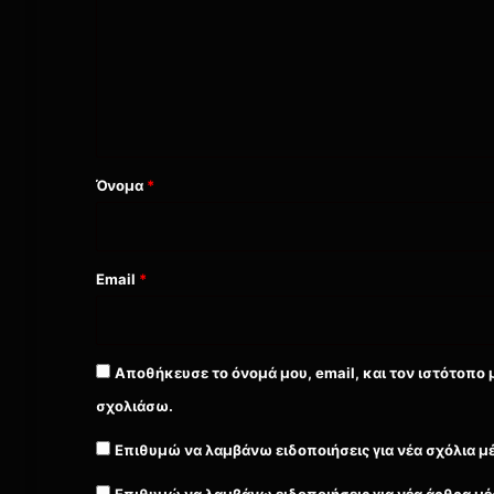
ό
λ
ι
ο
*
Όνομα
*
Email
*
Αποθήκευσε το όνομά μου, email, και τον ιστότοπο 
σχολιάσω.
Επιθυμώ να λαμβάνω ειδοποιήσεις για νέα σχόλια μ