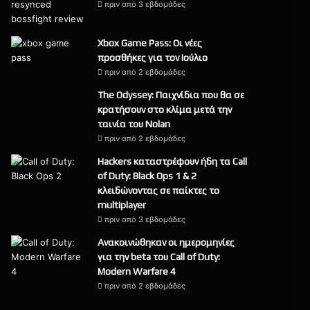
πριν από 3 εβδομάδες
9
Xbox Game Pass: Οι νέες
προσθήκες για τον Ιούλιο
πριν από 2 εβδομάδες
The Odyssey: Παιχνίδια που θα σε
κρατήσουν στο κλίμα μετά την
ταινία του Nolan
πριν από 2 εβδομάδες
Hackers καταστρέφουν ήδη τα Call
of Duty: Black Ops 1 & 2
κλειδώνοντας σε παίκτες το
multiplayer
πριν από 3 εβδομάδες
Ανακοινώθηκαν οι ημερομηνίες
για την beta του Call of Duty:
Modern Warfare 4
πριν από 2 εβδομάδες