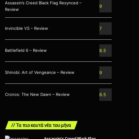
Assassin’s Creed Black Flag Resynced –
9
Review
Invincible VS – Review
7
Battlefield 6 – Review
8.5
Shinobi: Art of Vengeance – Review
9
Cronos: The New Dawn – Review
8.5
// Τα πιο καυτά νέα του μήνα
Assassin’s Creed Black Flag