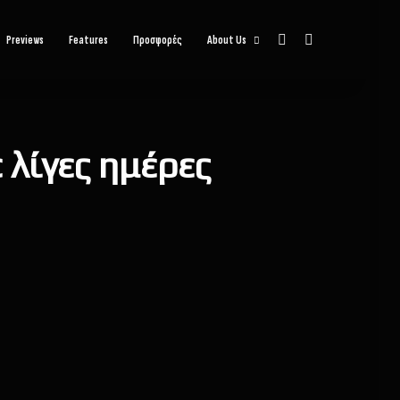
Sidebar
Αναζήτηση
Previews
Features
Προσφορές
About Us
 λίγες ημέρες