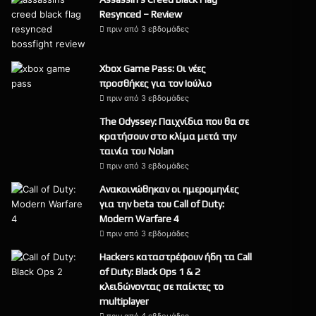
Resynced – Review
πριν από 3 εβδομάδες
9
Xbox Game Pass: Οι νέες
προσθήκες για τον Ιούλιο
πριν από 3 εβδομάδες
The Odyssey: Παιχνίδια που θα σε
κρατήσουν στο κλίμα μετά την
ταινία του Nolan
πριν από 3 εβδομάδες
Ανακοινώθηκαν οι ημερομηνίες
για την beta του Call of Duty:
Modern Warfare 4
πριν από 3 εβδομάδες
Hackers καταστρέφουν ήδη τα Call
of Duty: Black Ops 1 & 2
κλειδώνοντας σε παίκτες το
multiplayer