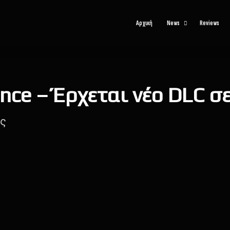
Αρχική
News
Reviews
nce – Έρχεται νέο DLC σε
ις