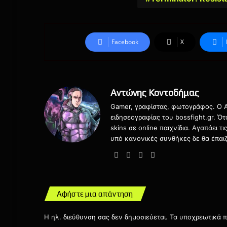
Facebook
X
Αντώνης Κοντοδήμας
Gamer, γραφίστας, φωτογράφος. Ο Αν
ειδησεογραφίας του bossfight.gr. Ό
skins σε online παιχνίδια. Αγαπάει 
υπό κανονικές συνθήκες δε θα έπαιζ
Website
Facebook
X
Instagram
Αφήστε μια απάντηση
Η ηλ. διεύθυνση σας δεν δημοσιεύεται.
Τα υποχρεωτικά π