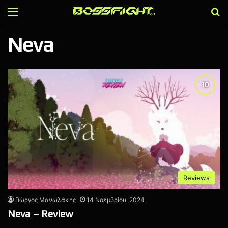
Menu
Α
Neva
Reviews
Γιώργος Μανωλάκης
14 Νοεμβρίου, 2024
Neva – Review