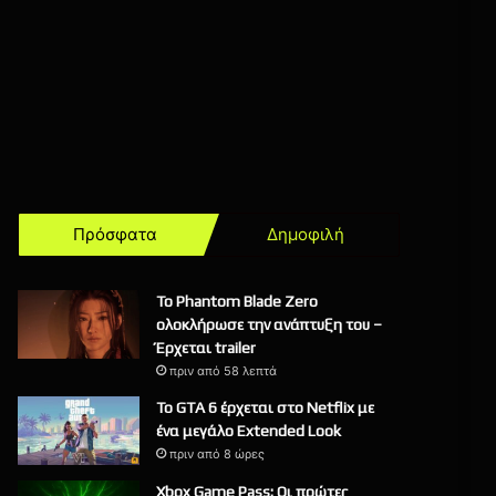
Πρόσφατα
Δημοφιλή
Το Phantom Blade Zero
ολοκλήρωσε την ανάπτυξη του –
Έρχεται trailer
πριν από 58 λεπτά
Το GTA 6 έρχεται στο Netflix με
ένα μεγάλο Extended Look
πριν από 8 ώρες
Xbox Game Pass: Οι πρώτες