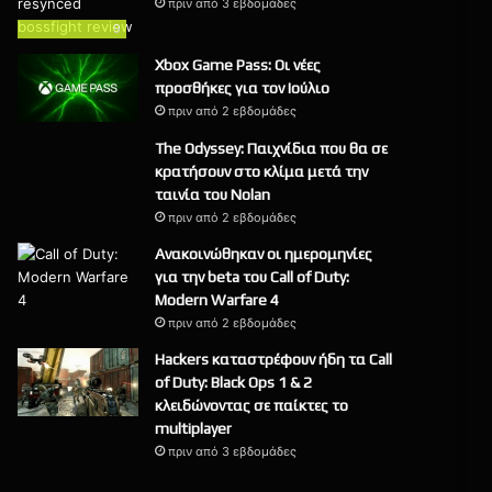
πριν από 3 εβδομάδες
9
Xbox Game Pass: Οι νέες
προσθήκες για τον Ιούλιο
πριν από 2 εβδομάδες
The Odyssey: Παιχνίδια που θα σε
κρατήσουν στο κλίμα μετά την
ταινία του Nolan
πριν από 2 εβδομάδες
Ανακοινώθηκαν οι ημερομηνίες
για την beta του Call of Duty:
Modern Warfare 4
πριν από 2 εβδομάδες
Hackers καταστρέφουν ήδη τα Call
of Duty: Black Ops 1 & 2
κλειδώνοντας σε παίκτες το
multiplayer
πριν από 3 εβδομάδες