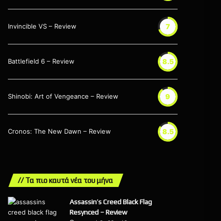
Invincible VS – Review
7
Battlefield 6 – Review
8.5
Shinobi: Art of Vengeance – Review
9
Cronos: The New Dawn – Review
8.5
// Τα πιο καυτά νέα του μήνα
Assassin’s Creed Black Flag
Resynced – Review