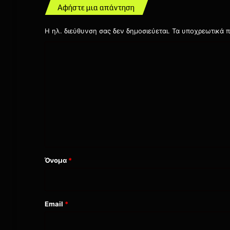
Αφήστε μια απάντηση
Η ηλ. διεύθυνση σας δεν δημοσιεύεται.
Τα υποχρεωτικά π
Σ
χ
ό
λ
ι
ο
*
Όνομα
*
Email
*