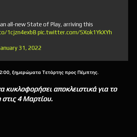
n all-new State of Play, arriving this
.co/1cjzn4exbB
pic.twitter.com/SXok1YkXYh
January 31, 2022
ς 12:00, ξημερώματα Τετάρτης προς Πέμπτης.
να κυκλοφορήσει αποκλειστικά για το
n στις 4 Μαρτίου.