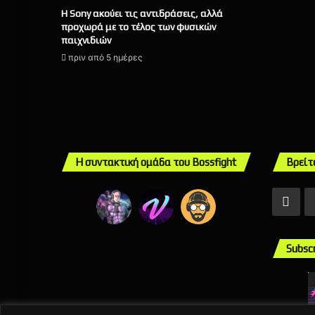
Η Sony ακούει τις αντιδράσεις, αλλά
προχωρά με το τέλος των φυσικών
παιχνιδιών
πριν από 5 ημέρες
Η συντακτική ομάδα του Bossfight
Βρείτ
Fac
Subsc