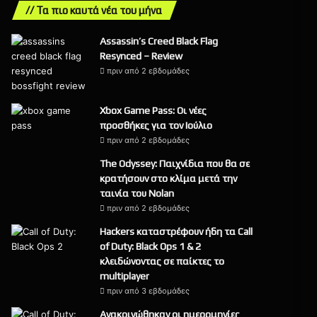
// Τα πιο καυτά νέα του μήνα
Assassin’s Creed Black Flag
Resynced – Review
πριν από 2 εβδομάδες
9
Xbox Game Pass: Οι νέες
προσθήκες για τον Ιούλιο
πριν από 2 εβδομάδες
The Odyssey: Παιχνίδια που θα σε
κρατήσουν στο κλίμα μετά την
ταινία του Nolan
πριν από 2 εβδομάδες
Hackers καταστρέφουν ήδη τα Call
of Duty: Black Ops 1 & 2
κλειδώνοντας σε παίκτες το
multiplayer
πριν από 3 εβδομάδες
Ανακοινώθηκαν οι ημερομηνίες