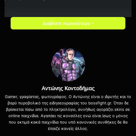
Διαβάστε περισσότερα
Αντώνης Κοντοδήμας
H Rebellion υπόσχεται πως το νέο Sniper Elite 5 θα
Gamer, γραφίστας, φωτογράφος. Ο Αντώνης είναι ο ιδρυτής και το
έρχεται βελτιωμένο σε πολλές απόψεις. Τα Physics των
βαρύ πυροβολικό της ειδησεογραφίας του bossfight.gr. Όταν δε
όπλων και το σύστημα traversal αλλά και τα Kill Cams θα
βρίσκεται πίσω από το πληκτρολόγιο, συνήθως αγοράζει skins σε
online παιχνίδια. Αγαπάει τις κονσόλες ενώ είναι ίσως ο μόνος
είναι πιο προχωρημένα από ποτέ.
που εκτιμά κακά παιχνίδια που υπό κανονικές συνθήκες δε θα
έπαιζε κανείς άλλος.
Τέλος το παιχνίδι θα προσφέρει ένα έντονο Multiplayer