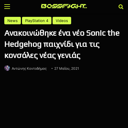
Menu
Α
News
PlayStation 4
Videos
Ανακοινώθηκε ένα νέο Sonic the
Hedgehog παιχνίδι για τις
κονσόλες νέας γενιάς
Αντώνης Κοντοδήμας
27 Μαΐου, 2021