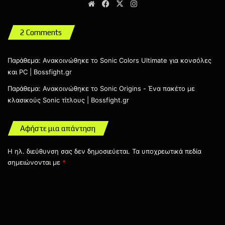
Website
Facebook
X
Instagram
Το νέο Sonic the Hedgehog βρίσκεται υπό ανάπτυξη
PlayStation, Xbox, Nintendo Switch και PC.
2 Comments
Παράθεμα:
Ανακοινώθηκε το Sonic Colors Ultimate για κονσόλες
και PC | Bossfight.gr
Παράθεμα:
Ανακοινώθηκε το Sonic Origins - Ένα πακέτο με
κλασικούς Sonic τίτλους | Bossfight.gr
Nintendo Switch
PC
PlayStation 5
Αφήστε μια απάντηση
SEGA
Sonic
Sonic the Hedgehog
Η ηλ. διεύθυνση σας δεν δημοσιεύεται.
Τα υποχρεωτικά πεδία
Xbox One
Xbox Series
σημειώνονται με
*
Σ
χ
ό