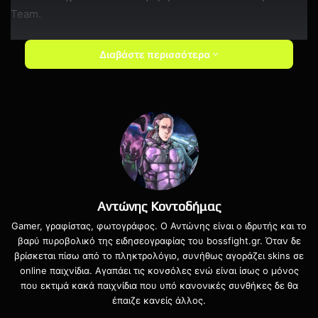
Team.
Διαβάστε περισσότερα
Αντώνης Κοντοδήμας
Gamer, γραφίστας, φωτογράφος. Ο Αντώνης είναι ο ιδρυτής και το
Η SEGA ανακοίνωσε επίσης πως το remastered του
Sonic
βαρύ πυροβολικό της ειδησεογραφίας του bossfight.gr. Όταν δε
Colors
θα κυκλοφορήσει τους επόμενους μήνες ενώ ένα
βρίσκεται πίσω από το πληκτρολόγιο, συνήθως αγοράζει skins σε
online παιχνίδια. Αγαπάει τις κονσόλες ενώ είναι ίσως ο μόνος
πακέτο
με το κλασσικά παιχνίδια της σειράς για τις
που εκτιμά κακά παιχνίδια που υπό κανονικές συνθήκες δε θα
κονσόλες τρέχουσες γενιάς.
έπαιζε κανείς άλλος.