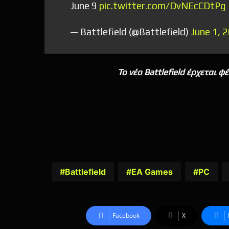
June 9
pic.twitter.com/DvNEcCDtPg
— Battlefield (@Battlefield)
June 1, 
Το νέο Battlefield έρχεται φ
Battlefield
EA Games
PC
Facebook
X