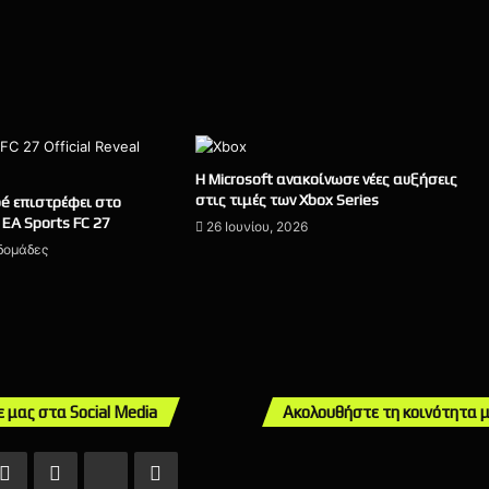
Η Microsoft ανακοίνωσε νέες αυξήσεις
στις τιμές των Xbox Series
pé επιστρέφει στο
EA Sports FC 27
26 Ιουνίου, 2026
βδομάδες
ε μας στα Social Media
Ακολουθήστε τη κοινότητα 
ebook
X
Instagram
TikTok
Mail