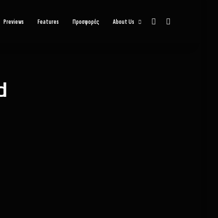
Sidebar
Αναζήτηση
Previews
Features
Προσφορές
About Us
d