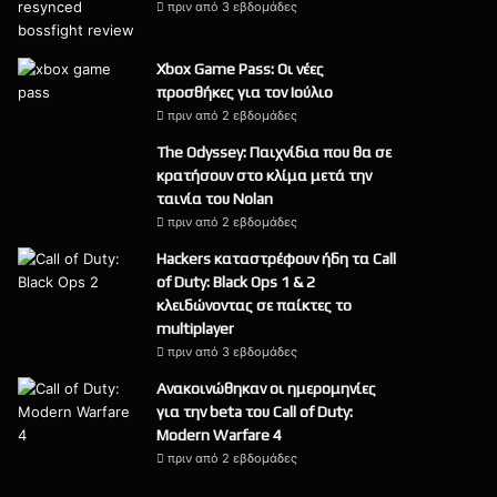
πριν από 3 εβδομάδες
9
Xbox Game Pass: Οι νέες
προσθήκες για τον Ιούλιο
πριν από 2 εβδομάδες
The Odyssey: Παιχνίδια που θα σε
κρατήσουν στο κλίμα μετά την
ταινία του Nolan
πριν από 2 εβδομάδες
Hackers καταστρέφουν ήδη τα Call
of Duty: Black Ops 1 & 2
κλειδώνοντας σε παίκτες το
multiplayer
πριν από 3 εβδομάδες
Ανακοινώθηκαν οι ημερομηνίες
για την beta του Call of Duty:
Modern Warfare 4
πριν από 2 εβδομάδες