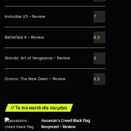
Invincible VS – Review
7
Battlefield 6 – Review
8.5
Shinobi: Art of Vengeance – Review
9
Cronos: The New Dawn – Review
8.5
// Τα πιο καυτά νέα του μήνα
Assassin’s Creed Black Flag
Resynced – Review