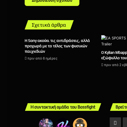
Σχετικά άρθρα
Η Sony ακούει τις αντιδράσεις, αλλά
προχωρά με το τέλος των φυσικών
παιχνιδιών
Ο Kylian Mbap
εξώφυλλο του 
πριν από 6 ημέρες
πριν από 2 ε
Η συντακτική ομάδα του Bossfight
Βρείτ
Fac