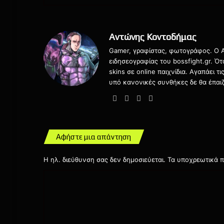
Αντώνης Κοντοδήμας
Gamer, γραφίστας, φωτογράφος. Ο Αν
ειδησεογραφίας του bossfight.gr. Ό
skins σε online παιχνίδια. Αγαπάει 
υπό κανονικές συνθήκες δε θα έπαιζ
Website
Facebook
X
Instagram
Αφήστε μια απάντηση
Η ηλ. διεύθυνση σας δεν δημοσιεύεται.
Τα υποχρεωτικά π
Σ
χ
ό
λ