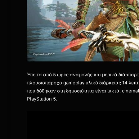
Έπειτα από 5 ώρες αναμονής και μερικά διάσπαρτ
πλουσιοπάροχο gameplay υλικό διάρκειας 14 λεπ
που δόθηκαν στη δημοσιότητα είναι μικτά, cinema
PlayStation 5.