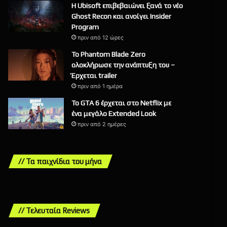
Η Ubisoft επιβεβαιώνει ξανά το νέο
Ghost Recon και ανοίγει Insider
Program
πριν από 12 ώρες
Το Phantom Blade Zero
ολοκλήρωσε την ανάπτυξη του –
Έρχεται trailer
πριν από 1 ημέρα
Το GTA 6 έρχεται στο Netflix με
ένα μεγάλο Extended Look
πριν από 2 ημέρες
// Τα παιχνίδια του μήνα
// Τελευταία Reviews