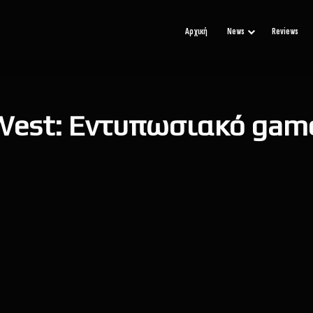
Αρχική
News
Reviews
West: Εντυπωσιακό game