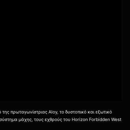
ό της πρωταγωνίστριας Aloy, το δυστοπικό και εξωτικό
ο σύστημα μάχης, τους εχθρούς του Horizon Forbidden West