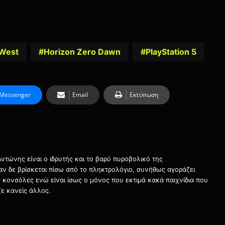
 West
Horizon Zero Dawn
PlayStation 5
Messenger
Email
Εκτύπωση
τώνης είναι ο ιδρυτής και το βαρύ πυροβολικό της
ταν δε βρίσκεται πίσω από το πληκτρολόγιο, συνήθως αγοράζει
τις κονσόλες ενώ είναι ίσως ο μόνος που εκτιμά κακά παιχνίδια που
ε κανείς άλλος.