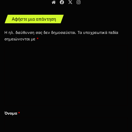
Website
Facebook
X
Instagram
Αφήστε μια απάντηση
Η ηλ. διεύθυνση σας δεν δημοσιεύεται.
Τα υποχρεωτικά πεδία
σημειώνονται με
*
Σ
Halo
Master Chief
Paramount+
χ
Xbox
Xbox One
Xbox Series
ό
λ
ι
ο
*
Όνομα
*