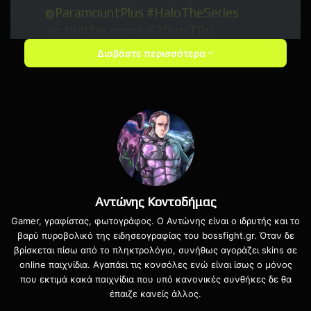
@ParamountPlus
#HaloTheSeries
pic.twitter.com/u930ruxTBu
Διαβάστε περισσότερα
— Halo on Paramount+
(@HaloTheSeries)
January 30, 2022
Στη σειρά Halo του Paramount+ πρωταγωνιστούν οι Pablo
Schreiber (American Gods) ως Master Chief, η Natascha
McElhone (The Truman Show) ως Dr. Catherine Halsey
ενώ η ηθοποιός φωνής Jen Taylor επιστρέφει για να
Αντώνης Κοντοδήμας
χαρίσει ακόμη μία φορά χαρακτήρα στην Cortana.
Gamer, γραφίστας, φωτογράφος. Ο Αντώνης είναι ο ιδρυτής και το
βαρύ πυροβολικό της ειδησεογραφίας του bossfight.gr. Όταν δε
Η σειρά Halo αναμένεται να κάνει
βρίσκεται πίσω από το πληκτρολόγιο, συνήθως αγοράζει skins σε
online παιχνίδια. Αγαπάει τις κονσόλες ενώ είναι ίσως ο μόνος
πρεμιέρα στις 24 Μαρτίου στο
που εκτιμά κακά παιχνίδια που υπό κανονικές συνθήκες δε θα
Paramount+.
έπαιζε κανείς άλλος.