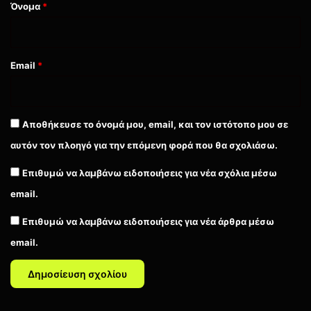
Όνομα
*
PC
Xbox One
Xbox Series
Email
*
Αποθήκευσε το όνομά μου, email, και τον ιστότοπο μου σε
αυτόν τον πλοηγό για την επόμενη φορά που θα σχολιάσω.
Επιθυμώ να λαμβάνω ειδοποιήσεις για νέα σχόλια μέσω
email.
Επιθυμώ να λαμβάνω ειδοποιήσεις για νέα άρθρα μέσω
email.