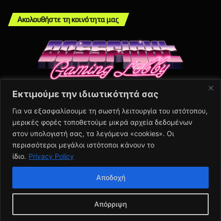
Ακολουθήστε τη κοινότητα μας
Εκτιμούμε την ιδιωτικότητά σας
Info
Για να εξασφαλίσουμε τη σωστή λειτουργία του ιστότοπου,
μερικές φορές τοποθετούμε μικρά αρχεία δεδομένων
About Us
στον υπολογιστή σας, τα λεγόμενα «cookies». Οι
Πολιτική Απορρήτου
περισσότεροι μεγάλοι ιστότοποι κάνουν το
Contact Us
ίδιο.
Privacy Policy
Αποδοχή
© Copyright 2026, BSFGHT | All Rights Reserved | Proudly Made
Απόρριψη
by Antonis Kontodimas