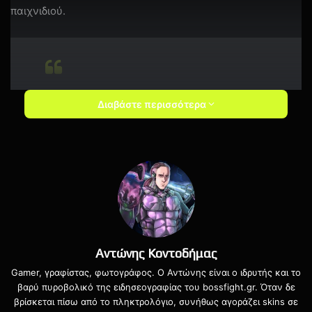
παιχνιδιού.
Thanks to your continued feedback,
Διαβάστε περισσότερα
we are happy to confirm Credits will
be earnable in Season 2's Battle Pass.
That means you will be able to earn
Credits as part of your Halo Infinite
progression. We’ll have more to share
on this as we get closer to Season 2.
— jerry hook (@hookscourt)
January
Αντώνης Κοντοδήμας
22, 2022
Gamer, γραφίστας, φωτογράφος. Ο Αντώνης είναι ο ιδρυτής και το
βαρύ πυροβολικό της ειδησεογραφίας του bossfight.gr. Όταν δε
βρίσκεται πίσω από το πληκτρολόγιο, συνήθως αγοράζει skins σε