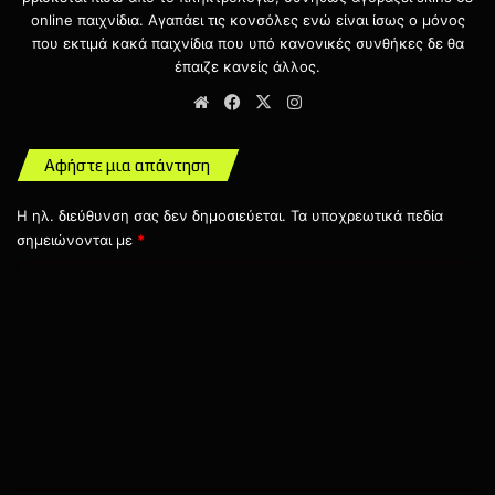
παιχνιδιού
ρίχνοντας τις τιμές σε αντικείμενα.
online παιχνίδια. Αγαπάει τις κονσόλες ενώ είναι ίσως ο μόνος
που εκτιμά κακά παιχνίδια που υπό κανονικές συνθήκες δε θα
έπαιζε κανείς άλλος.
Το Halo Infinite κυκλοφορεί
Website
Facebook
X
Instagram
αποκλειστικά για Xbox και PC.
Αφήστε μια απάντηση
Η ηλ. διεύθυνση σας δεν δημοσιεύεται.
Τα υποχρεωτικά πεδία
σημειώνονται με
*
Σ
χ
343 Industries
Halo
Halo Infinite
ό
λ
PC
Xbox One
Xbox Series
ι
ο
*