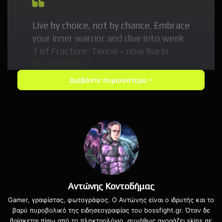
Live by choice, not by chance. Embrace
your inner warrior and dive into week
3 of Fracture: Tenrai – now live in
#HaloInfinite
!
Διαβάστε περισσότερα
https://t.co/WIqn1PjMar
pic.twitter.com/8bWPSqx8aa
— Halo (@Halo)
February 1, 2022
Η τρίτη εβδομάδα του Fracture – Tenrai Event ξεκινάει
από σήμερα και θα έχει διάρκεια έως τις 7 Φεβρουαρίου.
Αντώνης Κοντοδήμας
Gamer, γραφίστας, φωτογράφος. Ο Αντώνης είναι ο ιδρυτής και το
Τέλος αξίζει να αναφέρουμε πως η 343 Industries μαζί
βαρύ πυροβολικό της ειδησεογραφίας του bossfight.gr. Όταν δε
με πρόσφατο update
διορθώνει και το Item Shop του
βρίσκεται πίσω από το πληκτρολόγιο, συνήθως αγοράζει skins σε