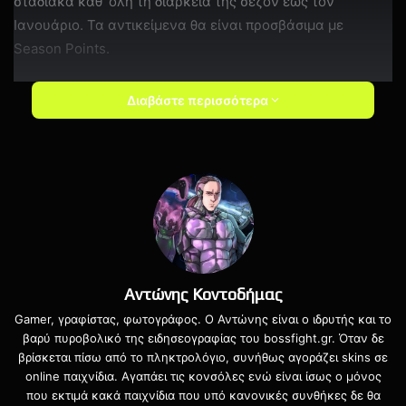
σταδιακά καθ’ όλη τη διάρκεια της σεζόν έως τον
Ιανουάριο. Τα αντικείμενα θα είναι προσβάσιμα με
Season Points.
Τέλος, αξίζει να υπενθυμίσουμε πως η Microsoft στις 15
Διαβάστε περισσότερα
Νοεμβρίου διοργανώνει μία
ειδική εορταστική εκπομπή
για τα 20 χρόνια του Xbox και του Halo.
Αντώνης Κοντοδήμας
Gamer, γραφίστας, φωτογράφος. Ο Αντώνης είναι ο ιδρυτής και το
free items
Halo
Microsoft
PC
βαρύ πυροβολικό της ειδησεογραφίας του bossfight.gr. Όταν δε
βρίσκεται πίσω από το πληκτρολόγιο, συνήθως αγοράζει skins σε
Xbox
Xbox One
Xbox Series
online παιχνίδια. Αγαπάει τις κονσόλες ενώ είναι ίσως ο μόνος
που εκτιμά κακά παιχνίδια που υπό κανονικές συνθήκες δε θα