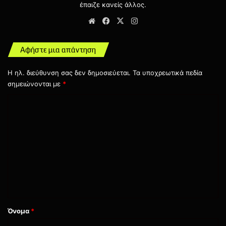
έπαιζε κανείς άλλος.
Website
Facebook
X
Instagram
Αφήστε μια απάντηση
Η ηλ. διεύθυνση σας δεν δημοσιεύεται.
Τα υποχρεωτικά πεδία
σημειώνονται με
*
Σ
χ
ό
λ
ι
ο
*
Όνομα
*