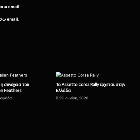
έσω email.
σω email.
η συνέχεια του
Το Assetto Corsa Rally έρχεται στην
en Feathers
Ελλάδα
βδομάδα
29 Ιουνίου, 2026