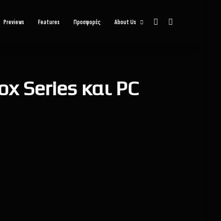
Sidebar
Αναζήτηση
Previews
Features
Προσφορές
About Us
x Series και PC