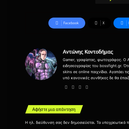
Facebook
X
Αντώνης Κοντοδήμας
Gamer, γραφίστας, φωτογράφος. Ο Αν
ειδησεογραφίας του bossfight.gr. Ό
skins σε online παιχνίδια. Αγαπάει 
υπό κανονικές συνθήκες δε θα έπαιζ
Website
Facebook
X
Instagram
Αφήστε μια απάντηση
Η ηλ. διεύθυνση σας δεν δημοσιεύεται.
Τα υποχρεωτικά π