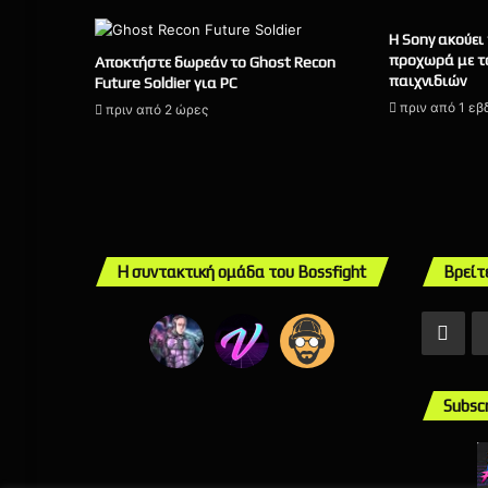
Η Sony ακούει
προχωρά με τ
Αποκτήστε δωρεάν το Ghost Recon
παιχνιδιών
Future Soldier για PC
πριν από 1 ε
πριν από 2 ώρες
Η συντακτική ομάδα του Bossfight
Βρείτ
Fac
Subsc