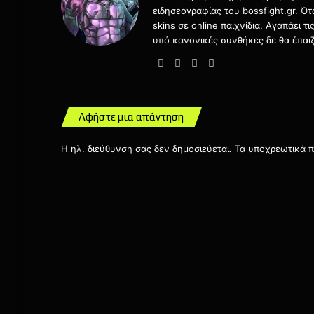
ειδησεογραφίας του bossfight.gr. Ό
skins σε online παιχνίδια. Αγαπάει 
υπό κανονικές συνθήκες δε θα έπαιζ
Website
Facebook
X
Instagram
Αφήστε μια απάντηση
Η ηλ. διεύθυνση σας δεν δημοσιεύεται.
Τα υποχρεωτικά π
Σ
χ
ό
λ
ι
ο
*