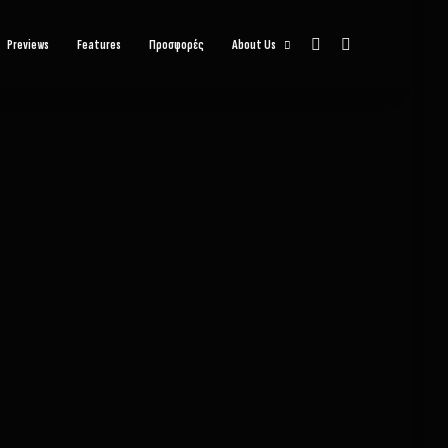
Sidebar
Αναζήτηση
Previews
Features
Προσφορές
About Us