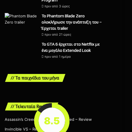
Program
πριν από 3 ώρες
Το Phantom Blade Zero
ολοκλήρωσε την ανάπτυξη του –
Έρχεται trailer
πριν από 21 ώρες
Το GTA 6 έρχεται στο Netflix με
ένα μεγάλο Extended Look
πριν από 1 ημέρα
// Τα παιχνίδια του μήνα
// Τελευταία Reviews
8.5
8.5
9
9
7
Assassin’s Creed Black Flag Resynced – Review
Invincible VS – Review