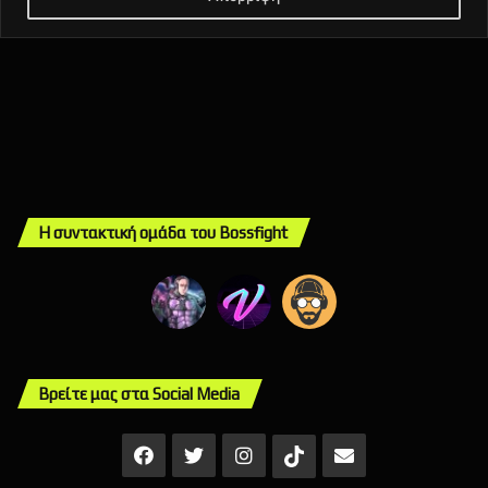
Η συντακτική ομάδα του Bossfight
Βρείτε μας στα Social Media
Facebook
X
Instagram
Mail
TikTok