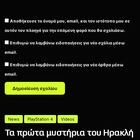
Αποθήκευσε το όνομά μου, email, και τον ιστότοπο μου σε
αυτόν τον πλοηγό για την επόμενη φορά που θα σχολιάσω.
Επιθυμώ να λαμβάνω ειδοποιήσεις για νέα σχόλια μέσω
eFootball
featured
Konami
PC
email.
PES
PlayStation 5
Xbox One
Επιθυμώ να λαμβάνω ειδοποιήσεις για νέα άρθρα μέσω
email.
Xbox Series