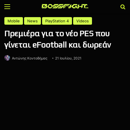
Menu
Α
Mobile
News
PlayStation 4
Videos
Πρεμιέρα για το νέο PES που
γίνεται eFootball και δωρεάν
Αντώνης Κοντοδήμας
21 Ιουλίου, 2021