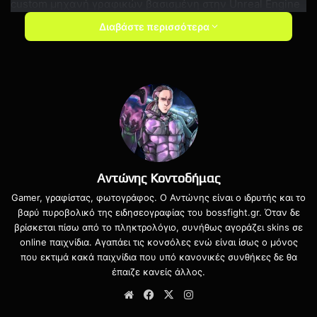
custom μηχανή γραφικών βασισμένη στην Unreal Engine
4. H Konami υπόσχεται πως θα στηρίζει το παιχνίδι της με
Διαβάστε περισσότερα
συχνά Updates. Αξίζει να αναφέρουμε πως το νέο
παιχνίδι θα υιοθετεί το Match Pass System, κάτι δηλαδή
σαν τα γνωστά πλέον Battle Pass.
To eFootball θα είναι διαθέσιμο δωρεάν με την Konami να
ακολουθεί πλήρως το free-to-play μονοπάτι. Το παιχνίδι
θα κυκλοφορήσει για PlayStation 4, PlayStation 5, Xbox
Series, Xbox One και φυσικά για PC. Το eFootball θα
Αντώνης Κοντοδήμας
υποστηρίζει Cross-Gen και Cross-Platform παιχνίδι.
Gamer, γραφίστας, φωτογράφος. Ο Αντώνης είναι ο ιδρυτής και το
βαρύ πυροβολικό της ειδησεογραφίας του bossfight.gr. Όταν δε
βρίσκεται πίσω από το πληκτρολόγιο, συνήθως αγοράζει skins σε
online παιχνίδια. Αγαπάει τις κονσόλες ενώ είναι ίσως ο μόνος
που εκτιμά κακά παιχνίδια που υπό κανονικές συνθήκες δε θα
έπαιζε κανείς άλλος.
Website
Facebook
X
Instagram