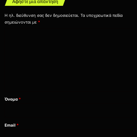
Αφήστε μια απάντηση
Η ηλ. διεύθυνση σας δεν δημοσιεύεται.
Τα υποχρεωτικά πεδία
σημειώνονται με
*
Σ
χ
ό
λ
ι
ο
*
Όνομα
*
Email
*