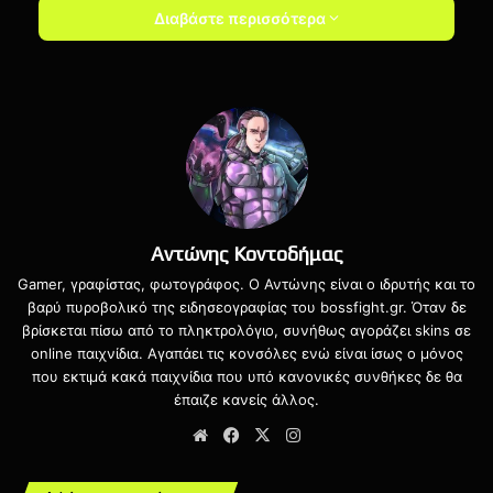
Διαβάστε περισσότερα
Activision
Call of Duty: Vanguard
PC
PlayStation 5
Xbox One
Xbox Series
Zombies
Αντώνης Κοντοδήμας
Gamer, γραφίστας, φωτογράφος. Ο Αντώνης είναι ο ιδρυτής και το
βαρύ πυροβολικό της ειδησεογραφίας του bossfight.gr. Όταν δε
βρίσκεται πίσω από το πληκτρολόγιο, συνήθως αγοράζει skins σε
online παιχνίδια. Αγαπάει τις κονσόλες ενώ είναι ίσως ο μόνος
που εκτιμά κακά παιχνίδια που υπό κανονικές συνθήκες δε θα
έπαιζε κανείς άλλος.
Website
Facebook
X
Instagram