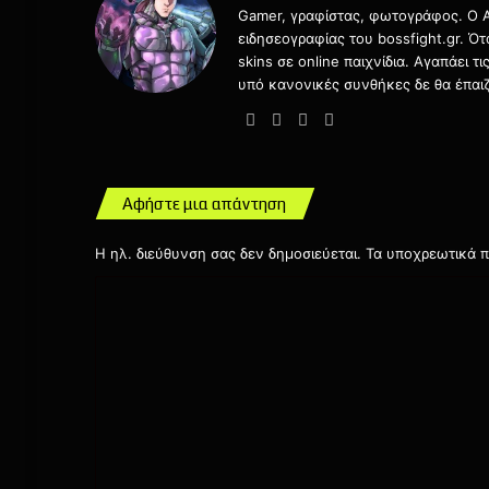
Gamer, γραφίστας, φωτογράφος. Ο Αν
ειδησεογραφίας του bossfight.gr. Ό
skins σε online παιχνίδια. Αγαπάει 
υπό κανονικές συνθήκες δε θα έπαιζ
Website
Facebook
X
Instagram
Αφήστε μια απάντηση
Η ηλ. διεύθυνση σας δεν δημοσιεύεται.
Τα υποχρεωτικά π
Σ
χ
ό
λ
ι
ο