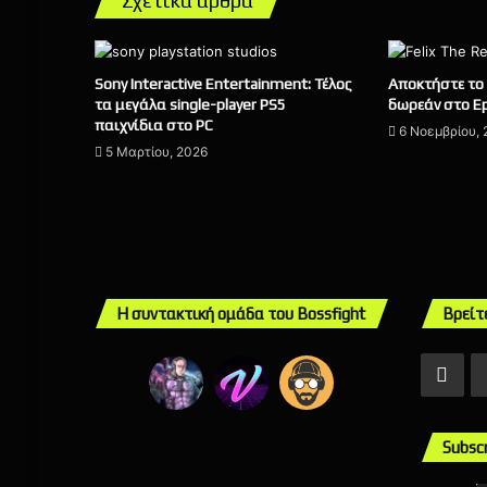
Σχετικά άρθρα
Sony Interactive Entertainment: Τέλος
Αποκτήστε το 
τα μεγάλα single-player PS5
δωρεάν στο Ep
παιχνίδια στο PC
6 Νοεμβρίου,
5 Μαρτίου, 2026
Η συντακτική ομάδα του Bossfight
Βρείτ
Fac
Subsc