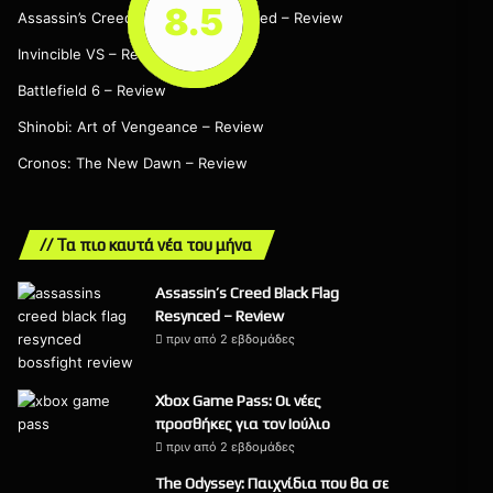
8.5
8.5
9
9
7
Assassin’s Creed Black Flag Resynced – Review
Invincible VS – Review
Battlefield 6 – Review
Shinobi: Art of Vengeance – Review
Cronos: The New Dawn – Review
// Τα πιο καυτά νέα του μήνα
Assassin’s Creed Black Flag
Resynced – Review
πριν από 2 εβδομάδες
9
Xbox Game Pass: Οι νέες
προσθήκες για τον Ιούλιο
πριν από 2 εβδομάδες
The Odyssey: Παιχνίδια που θα σε