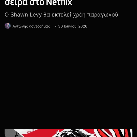
Παράλληλα, η εταιρεία φέρεται να αναζητά επενδυτές ή
αγοραστές για την Arkane, ακολουθώντας παρόμοια
στρατηγική με εκείνη που έχει
ήδη αναφερθεί
για τα
studios των Compulsion Games, Double Fine, Ninja
Theory και Undead Labs. Εφόσον βρεθεί αγοραστής, τα
studios ενδέχεται να συνεχίσουν τη λειτουργία τους ως
ανεξάρτητες εταιρείες.
Οι
πληροφορίες
αναφέρουν επίσης ότι οι απολύσεις
αναμένεται να ξεκινήσουν από τις 6 Ιουλίου και θα
επηρεάσουν σχεδόν κάθε τμήμα του Xbox. Οι εκτιμήσεις
κάνουν λόγο για πάνω από 1.000 θέσεις εργασίας, κάτι
που θα αποτελέσει το μεγαλύτερο κύμα απολύσεων στα
25 χρόνια ιστορίας του brand.
Μέχρι στιγμής, η Microsoft δεν έχει επιβεβαιώσει επίσημα
τις πληροφορίες. Ωστόσο, το τελευταίο διάστημα η νέα