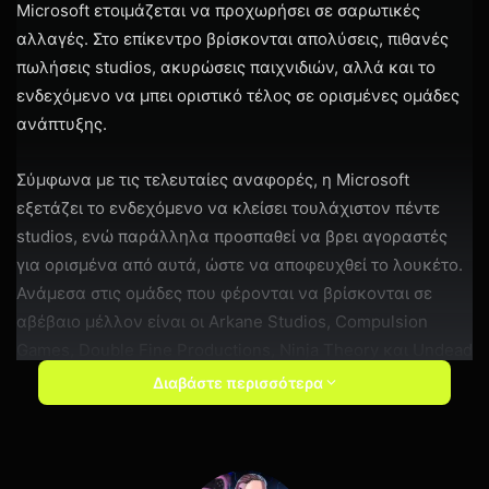
Microsoft ετοιμάζεται να προχωρήσει σε σαρωτικές
αλλαγές. Στο επίκεντρο βρίσκονται απολύσεις, πιθανές
πωλήσεις studios, ακυρώσεις παιχνιδιών, αλλά και το
ενδεχόμενο να μπει οριστικό τέλος σε ορισμένες ομάδες
ανάπτυξης.
Σύμφωνα με τις τελευταίες αναφορές, η Microsoft
εξετάζει το ενδεχόμενο να κλείσει τουλάχιστον πέντε
studios, ενώ παράλληλα προσπαθεί να βρει αγοραστές
για ορισμένα από αυτά, ώστε να αποφευχθεί το λουκέτο.
Ανάμεσα στις ομάδες που φέρονται να βρίσκονται σε
αβέβαιο μέλλον είναι οι Arkane Studios, Compulsion
Games, Double Fine Productions, Ninja Theory και Undead
Labs.
Διαβάστε περισσότερα
Ένα από τα μεγαλύτερα θύματα αυτής της
αναδιάρθρωσης φαίνεται πως είναι το Marvel’s Blade. Το