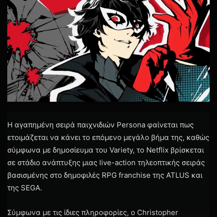
CEO του Xbox, Asha Sharma, έχει προειδοποιήσει πως η
εταιρεία καλείται να πάρει δύσκολες αποφάσεις στο
πλαίσιο της προσπάθειας επαναφοράς του Xbox σε μια
πιο βιώσιμη πορεία.
1
Arkane Studios
Cancel
layoffs
Marvel's Blade
Microsoft
Xbox Game Studios
Xbox Gaming