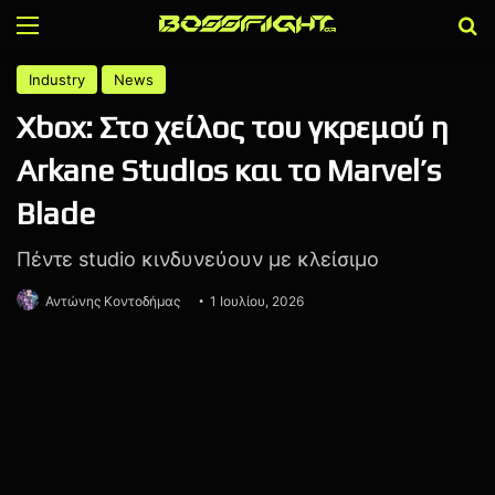
Menu
Α
Industry
News
Xbox: Στο χείλος του γκρεμού η
Arkane Studios και το Marvel’s
Blade
Πέντε studio κινδυνεύουν με κλείσιμο
Αντώνης Κοντοδήμας
1 Ιουλίου, 2026