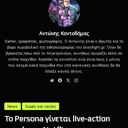
παιχνίδι, που αναπτύσσεται από την Arkane Studios,
φέρεται να έχει ξεφύγει από τον αρχικό προγραμματισμό,
με την εσωτερική ημερομηνία κυκλοφορίας να
μεταφέρεται από το 2026 στα τέλη του 2027, ενώ το
κόστος ανάπτυξής του έχει αυξηθεί σημαντικά. Ως
Αντώνης Κοντοδήμας
αποτέλεσμα, η Microsoft εξετάζει ακόμη και την πλήρη
Gamer, γραφίστας, φωτογράφος. Ο Αντώνης είναι ο ιδρυτής και το
ακύρωση του project.
βαρύ πυροβολικό της ειδησεογραφίας του bossfight.gr. Όταν δε
βρίσκεται πίσω από το πληκτρολόγιο, συνήθως αγοράζει skins σε
online παιχνίδια. Αγαπάει τις κονσόλες ενώ είναι ίσως ο μόνος
που εκτιμά κακά παιχνίδια που υπό κανονικές συνθήκες δε θα
έπαιζε κανείς άλλος.
Website
Facebook
X
Instagram