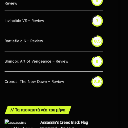
9
Review
Invincible VS – Review
7
Battlefield 6 – Review
8.5
Shinobi: Art of Vengeance – Review
9
Cronos: The New Dawn – Review
8.5
// Τα πιο καυτά νέα του μήνα
Assassin’s Creed Black Flag