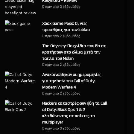
Resynced – Review
πριν από 3 εβδομάδες
9
Xbox Game Pass: Οι νέες
προσθήκες για τον Ιούλιο
πριν από 2 εβδομάδες
The Odyssey: Παιχνίδια που θα σε
κρατήσουν στο κλίμα μετά την
ταινία του Nolan
πριν από 2 εβδομάδες
Ανακοινώθηκαν οι ημερομηνίες
για την beta του Call of Duty:
Modern Warfare 4
πριν από 2 εβδομάδες
Hackers καταστρέφουν ήδη τα Call
of Duty: Black Ops 1 & 2
κλειδώνοντας σε παίκτες το
multiplayer
πριν από 3 εβδομάδες