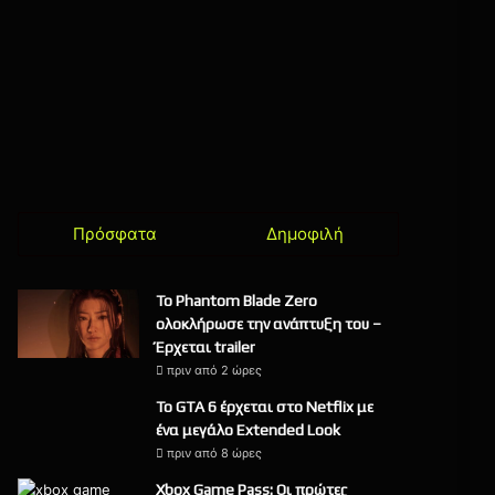
Πρόσφατα
Δημοφιλή
Το Phantom Blade Zero
ολοκλήρωσε την ανάπτυξη του –
Έρχεται trailer
πριν από 2 ώρες
Το GTA 6 έρχεται στο Netflix με
ένα μεγάλο Extended Look
πριν από 8 ώρες
Xbox Game Pass: Οι πρώτες