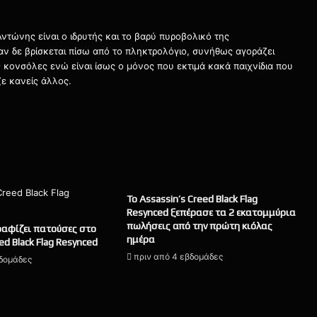
τώνης είναι ο ιδρυτής και το βαρύ πυροβολικό της
ταν δε βρίσκεται πίσω από το πληκτρολόγιο, συνήθως αγοράζει
τις κονσόλες ενώ είναι ίσως ο μόνος που εκτιμά κακά παιχνίδια που
ε κανείς άλλος.
Το Assassin’s Creed Black Flag
Resynced ξεπέρασε τα 2 εκατομμύρια
πωλήσεις από την πρώτη κιόλας
αφίζει πατούσες στο
ημέρα
ed Black Flag Resynced
πριν από 4 εβδομάδες
βδομάδες