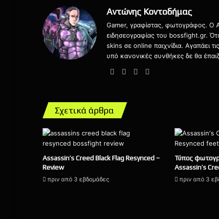
Αντώνης Κοντοδήμας
Gamer, γραφίστας, φωτογράφος. Ο Αν
ειδησεογραφίας του bossfight.gr. Ό
skins σε online παιχνίδια. Αγαπάει 
υπό κανονικές συνθήκες δε θα έπαιζ
Website
Facebook
X
Instagram
Σχετικά άρθρα
Assassin’s Creed Black Flag Resynced –
Τύπος φωτογρ
Review
Assassin’s Cre
πριν από 3 εβδομάδες
πριν από 3 ε