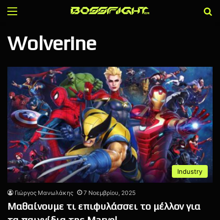
Menu
Α
Wolverine
Industry
Γιώργος Μανωλάκης
7 Νοεμβρίου, 2025
Μαθαίνουμε τι επιφυλάσσει το μέλλον για
τα παιχνίδια της Marvel