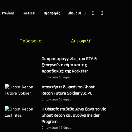
Sidebar
Αναζήτηση
Previews
Features
Προσφορές
About Us
Πρόσφατα
Δημοφιλή
Οι προπαραγγελίες του GTA 6
ξεπερνούν ακόμα και τις
προσδοκίες της Rockstar
πριν από 10 ώρες
Αποκτήστε δωρεάν το Ghost
Recon Future Soldier για PC
πριν από 10 ώρες
Η Ubisoft επιβεβαιώνει ξανά το νέο
Ghost Recon και ανοίγει Insider
Program
πριν από 12 ώρες