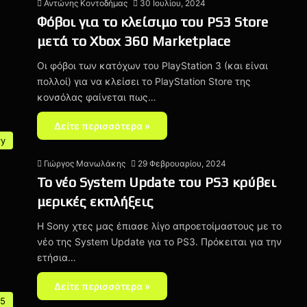
Αντώνης Κοντοδήμας
30 Ιουλίου, 2024
Φόβοι για το κλείσιμο του PS3 Store
μετά το Xbox 360 Marketplace
Οι φόβοι των κατόχων του PlayStation 3 (και είναι
πολλοί) για να κλείσει το PlayStation Store της
κονσόλας φαίνεται πως…
Δείτε περισσότερα »
ry
Γιώργος Μανωλάκης
29 Φεβρουαρίου, 2024
Το νέο System Update του PS3 κρύβει
μερικές εκπλήξεις
Η Sony χτες μας έπιασε λίγο απροετοίμαστους με το
νέο της System Update για το PS3. Πρόκειται για την
ετήσια…
Δείτε περισσότερα »
 5