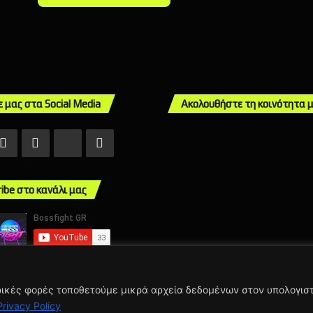
ε μας στα Social Media
Ακολουθήστε τη κοινότητα 
ebook
X
Instagram
TikTok
Mail
ribe στο κανάλι μας
ερικές φορές τοποθετούμε μικρά αρχεία δεδομένων στον υπολογισ
ight 2026, BSFGHT | All Rights Reserved | Proudly Made by Antonis Ko
Privacy Policy