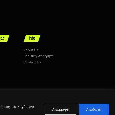
μας
Info
About Us
Πολιτική Απορρήτου
Contact Us
τή σας, τα λεγόμενα
Απόρριψη
Αποδοχή
ntodimas