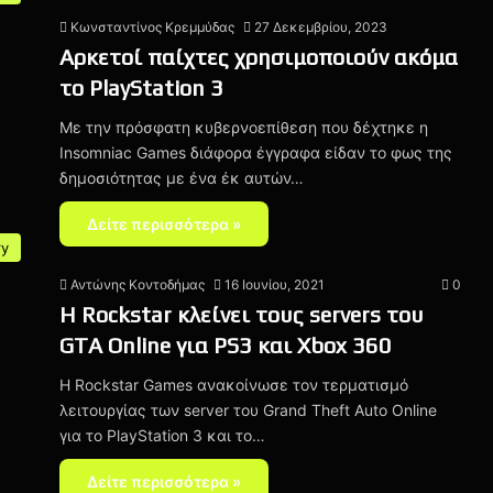
Κωνσταντίνος Κρεμμύδας
27 Δεκεμβρίου, 2023
Αρκετοί παίχτες χρησιμοποιούν ακόμα
το PlayStation 3
Με την πρόσφατη κυβερνοεπίθεση που δέχτηκε η
Insomniac Games διάφορα έγγραφα είδαν το φως της
δημοσιότητας με ένα έκ αυτών…
Δείτε περισσότερα »
ry
Αντώνης Κοντοδήμας
16 Ιουνίου, 2021
0
H Rockstar κλείνει τους servers του
GTA Online για PS3 και Xbox 360
H Rockstar Games ανακοίνωσε τον τερματισμό
λειτουργίας των server του Grand Theft Auto Online
για το PlayStation 3 και το…
Δείτε περισσότερα »