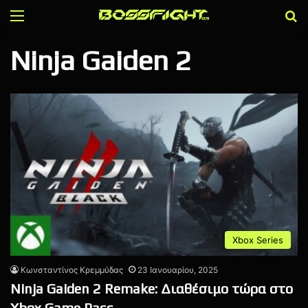
Menu
Α
Ninja Gaiden 2
Xbox Series
Κωνσταντίνος Κρεμμύδας
23 Ιανουαρίου, 2025
Ninja Gaiden 2 Remake: Διαθέσιμο τώρα στο
Xbox Game Pass