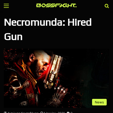
Menu
Α
Necromunda: Hired
Gun
News