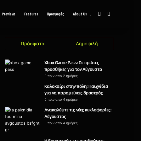
Sidebar
Αναζήτηση
Previews
Features
Προσφορές
About Us
Πρόσφατα
Δημοφιλή
Xbox Game Pass: Οι πρώτες
προσθήκες για τον Αύγουστο
πριν από 2 ημέρες
Καλοκαίρι στην πόλη: Παιχνίδια
για να παραμείνεις δροσερός
πριν από 4 ημέρες
Ανακαλύψτε τις νέες κυκλοφορίες:
Αύγουστος
πριν από 4 ημέρες
Η Sony ακούει τις αντιδράσεις,