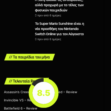
αλλά προχωρά με το τέλος των
φυσικών παιχνιδιών
πριν από 6 ημέρες
Το Super Mario Sunshine είναι η
νέα προσθήκη του Nintendo
Switch Online για τον Αύγουστο
πριν από 6 ημέρες
// Τα παιχνίδια του μήνα
// Τελευταία Reviews
8.5
8.5
9
9
7
Assassin’s Creed Black Flag Resynced – Review
Invincible VS – Review
Battlefield 6 – Review