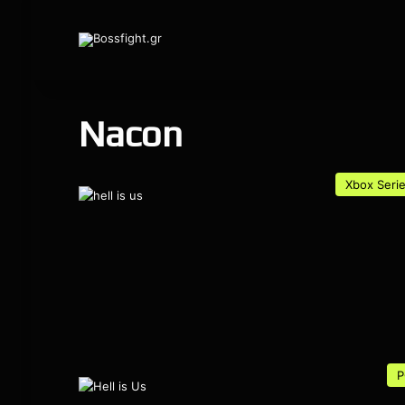
Nacon
Xbox Seri
P