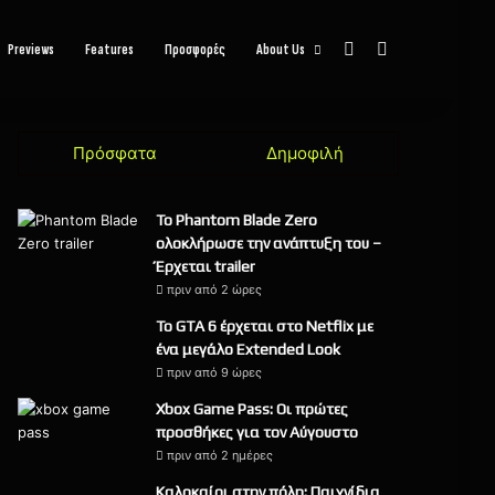
Sidebar
Αναζήτηση
Previews
Features
Προσφορές
About Us
Πρόσφατα
Δημοφιλή
Το Phantom Blade Zero
ολοκλήρωσε την ανάπτυξη του –
Έρχεται trailer
πριν από 2 ώρες
Το GTA 6 έρχεται στο Netflix με
ένα μεγάλο Extended Look
πριν από 9 ώρες
Xbox Game Pass: Οι πρώτες
προσθήκες για τον Αύγουστο
πριν από 2 ημέρες
Καλοκαίρι στην πόλη: Παιχνίδια