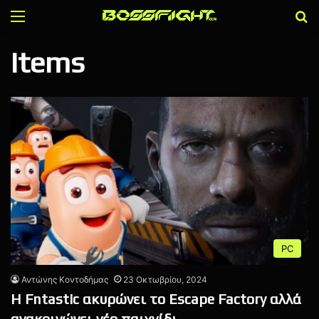
Menu
Α
Items
PC
Αντώνης Κοντοδήμας
23 Οκτωβρίου, 2024
Η Fntastic ακυρώνει το Escape Factory αλλά
ανακοινώνει νέο παιχνίδι