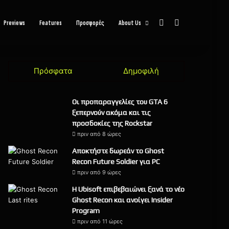
Sidebar
Αναζήτηση
Previews
Features
Προσφορές
About Us
Πρόσφατα
Δημοφιλή
Οι προπαραγγελίες του GTA 6
ξεπερνούν ακόμα και τις
προσδοκίες της Rockstar
πριν από 8 ώρες
Αποκτήστε δωρεάν το Ghost
Recon Future Soldier για PC
πριν από 9 ώρες
Η Ubisoft επιβεβαιώνει ξανά το νέο
Ghost Recon και ανοίγει Insider
Program
πριν από 11 ώρες