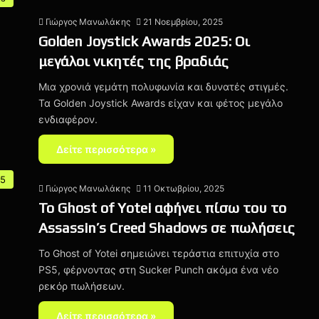
Γιώργος Μανωλάκης
21 Νοεμβρίου, 2025
Golden Joystick Awards 2025: Οι
μεγάλοι νικητές της βραδιάς
Μια χρονιά γεμάτη πολυφωνία και δυνατές στιγμές.
Τα Golden Joystick Awards είχαν και φέτος μεγάλο
ενδιαφέρον.
Δείτε περισσότερα »
 5
Γιώργος Μανωλάκης
11 Οκτωβρίου, 2025
Το Ghost of Yotei αφήνει πίσω του το
Assassin’s Creed Shadows σε πωλήσεις
Το Ghost of Yotei σημειώνει τεράστια επιτυχία στο
PS5, φέρνοντας στη Sucker Punch ακόμα ένα νέο
ρεκόρ πωλήσεων.
Δείτε περισσότερα »