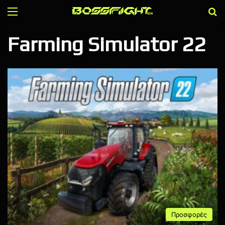
Menu
Α
Farming Simulator 22
Προσφορές