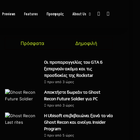
Sidebar
Αναζήτηση
Previews
Features
Προσφορές
About Us
Πρόσφατα
Δημοφιλή
Οι προπαραγγελίες του GTA 6
ξεπερνούν ακόμα και τις
προσδοκίες της Rockstar
πριν από 3 ώρες
Αποκτήστε δωρεάν το Ghost
Recon Future Soldier για PC
πριν από 3 ώρες
Η Ubisoft επιβεβαιώνει ξανά το νέο
Ghost Recon και ανοίγει Insider
Program
πριν από 5 ώρες