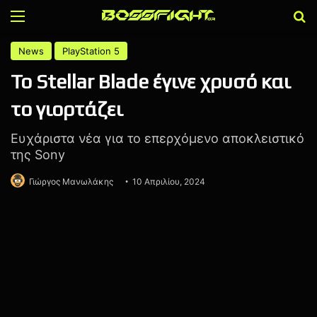
Menu
Α
News
PlayStation 5
Το Stellar Blade έγινε χρυσό και
το γιορτάζει
Ευχάριστα νέα για το επερχόμενο αποκλειστικό
της Sony
Γιώργος Μανωλάκης
10 Απριλίου, 2024