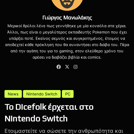
— StellarBlade (@StellarBlade)
April 9, 2024
Γιώργος Μανωλάκης
Μερικοί θρύλοι λένε πως γεννήθηκε με μία κονσόλα στα χέρια.
Άλλοι, πως είναι ο μεγαλύτερος εκπαιδευτής Pokemon που έχει
Το Stellar Blade είναι ένας μεταπολεμικός action τίτλος με
υπάρξει ποτέ. Εκείνος σεμνός και συγκροτημένος, έτοιμος να
αποδεχτεί κάθε πρόκληση που θα συναντήσει στο διάβα του. Πέρα
πλούσιο σύστημα μάχης, μεγάλο ανοιχτό κόσμο και με
από την αγάπη του για το gaming, στον ελεύθερο χρόνο του
μία συναρπαστική και διαδραστική ιστορία. Υπάρχουν
αρέσει να διαβάζει βιβλία και comics.
αρκετά πράγματα να κάνουμε και να ανακαλύψουμε,
Facebook
X
Instagram
ενώ η Shift up υπόσχεται δωρεάν περιεχόμενο και
υποστήριξη στον τίτλο και μετά τον ερχομό του. Ήδη έχει
ανακοινώσει πως τις πρώτες μέρες θα κυκλοφορήσουν
επιπλέον αμφιέσεις και modes όπως το New Game+,
παρόλο που η εταιρία είναι ήδη αρκετά απασχολημένη
αυτόν τον καιρό, ακόμα και με νέο
παιχνίδι
.
Το Stellar Blade πρόκειται να
κυκλοφορήσει στις 26 Απριλίου για το