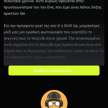
τελευταία χρόνια. Αυτό κυρίως οφείλεται στην
πρωταγωνίστρια του την Eve, που έχει γίνει πόλος έλξης
αρκετών fan.
Στο πιο πρόσφατο post της στο X η Shift Up, μοιράστηκε
μαζί μας μια ομαδική φωτογραφία που γιορτάζει το
γεγονός πως το παιχνίδι έγινε χρυσό. Πιο συγκεκριμένα
αυτό σημαίνει ότι το παιχνίδι έχει σμιλευτεί και είναι στο
σημείο που οι δημιουργοί του επιθυμούν, ώστε να κάνει το
λανσάρισμα που έχουν οραματιστεί.
Διαβάστε περισσότερα
We're a little late with this post.
GONE GOLD
#StellarBlade
#PS5
#SHIFTUP
pic.twitter.com/6M4EtA1jIL