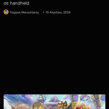
Playstation 5.
Action-Game
PlayStation 5
Sony
Stellar Blade