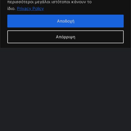
περισσότεροι μεγάλοι ιστότοποι κάνουν το
ίδιο.
Privacy Policy
Αποδοχή
Απόρριψη
B
t
t
b