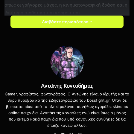
όπως οι γρήγορες μάχες, η κινηματογραφική δράση και η
ιδιαίτερη αισθητική του κόσμου του.
Διαβάστε περισσότερα
Αντώνης Κοντοδήμας
Gamer, γραφίστας, φωτογράφος. Ο Αντώνης είναι ο ιδρυτής και το
βαρύ πυροβολικό της ειδησεογραφίας του bossfight.gr. Όταν δε
Σύμφωνα με τη Shift Up, το Stellar Blade: Blood Rain
βρίσκεται πίσω από το πληκτρολόγιο, συνήθως αγοράζει skins σε
online παιχνίδια. Αγαπάει τις κονσόλες ενώ είναι ίσως ο μόνος
διαδραματίζεται μετά τα γεγονότα του πρώτου παιχνιδιού
που εκτιμά κακά παιχνίδια που υπό κανονικές συνθήκες δε θα
και φιλοδοξεί να επεκτείνει σημαντικά το lore του
έπαιζε κανείς άλλος.
σύμπαντος. Η ομάδα ανάπτυξης τονίζει πως στόχος της