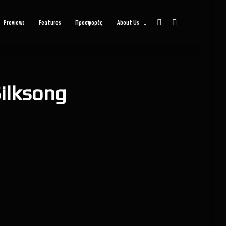
Sidebar
Αναζήτηση
Previews
Features
Προσφορές
About Us
Silksong