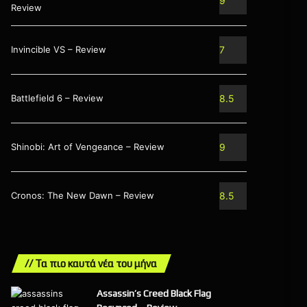
9
Review
Invincible VS – Review
7
Battlefield 6 – Review
8.5
Shinobi: Art of Vengeance – Review
9
Cronos: The New Dawn – Review
8.5
// Τα πιο καυτά νέα του μήνα
Assassin’s Creed Black Flag