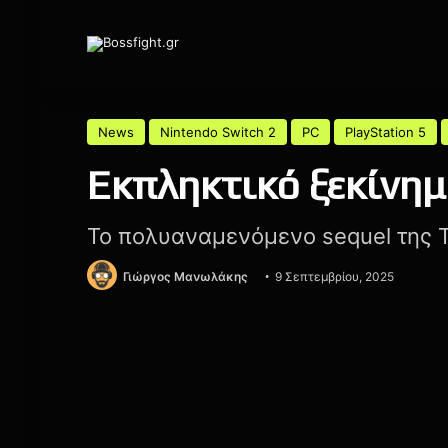
News
Nintendo Switch 2
PC
PlayStation 5
Εκπληκτικό ξεκίνημα
Το πολυαναμενόμενο sequel της 
Γιώργος Μανωλάκης
9 Σεπτεμβρίου, 2025