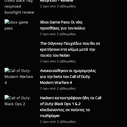
Resynced – Review
πριν από 3 εβδομάδες
9
Xbox Game Pass: Οι νέες
προσθήκες για τον Ιούλιο
πριν από 2 εβδομάδες
The Odyssey: Παιχνίδια που θα σε
κρατήσουν στο κλίμα μετά την
ταινία του Nolan
πριν από 2 εβδομάδες
Ανακοινώθηκαν οι ημερομηνίες
για την beta του Call of Duty:
Modern Warfare 4
πριν από 2 εβδομάδες
Hackers καταστρέφουν ήδη τα Call
of Duty: Black Ops 1 & 2
κλειδώνοντας σε παίκτες το
multiplayer
πριν από 3 εβδομάδες