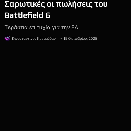
Jorjani, είχε αναφέρει πως χαρακτηριστικά όπως το AMD
FSR και το Nvidia DLSS θα προστεθούν μόνο όταν το
παιχνίδι “πατάει γερά” από τεχνικής άποψης. Μετά το
φιλόδοξο Into the Unjust, η Arrowhead φαίνεται
αποφασισμένη να δώσει στη κοινότητα έναν πιο ομαλό
και σταθερό πόλεμο ενάντια στους εξωγήινους εχθρούς.
1
arrowhead game studios
Helldivers 2