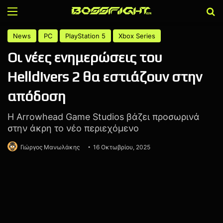
Menu
Α
News
PC
PlayStation 5
Xbox Series
Οι νέες ενημερώσεις του
Helldivers 2 θα εστιάζουν στην
απόδοση
Η Arrowhead Game Studios βάζει προσωρινά
στην άκρη το νέο περιεχόμενο
Γιώργος Μανωλάκης
16 Οκτωβρίου, 2025