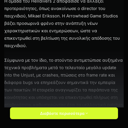
Η ομάδα του Helldivers 2 αποφάσισε να αλλάξει
προτεραιότητες, όπως ανακοίνωσε ο director του
παιχνιδιού, Mikael Eriksson. Η Arrowhead Game Studios
βάζει προσωρινά φρένο στην ανάπτυξη νέων
χαρακτηριστικών και ενημερώσεων, ώστε να
επικεντρωθεί στη βελτίωση της συνολικής απόδοσης του
παιχνιδιού.
Σύμφωνα με τον ίδιο, το στούντιο αντιμετώπισε αυξημένα
τεχνικά προβλήματα μετά το τελευταίο μεγάλο update
Into the Unjust, με crashes, πτώσεις στο frame rate και
διάφορα bugs να επηρεάζουν σημαντικά την εμπειρία
των παικτών. Η εταιρεία αναγνωρίζει τα παράπονα της
κοινότητας και υπόσχεται να επικεντρωθεί πλήρως στη
σταθερότητα, καθυστερώντας έτσι τα μελλοντικά patches
με νέο περιεχόμενο.
Διαβάστε περισσότερα
Όπως εξήγησε, ορισμένες διορθώσεις θα φτάσουν σχετικά