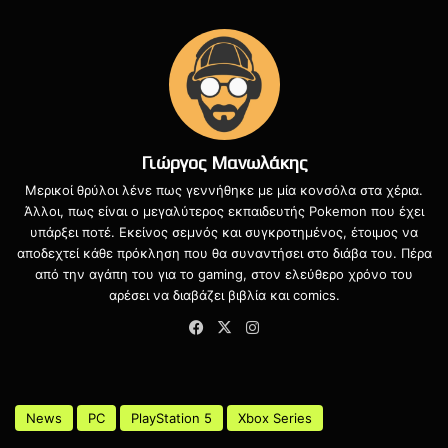
γρήγορα, αλλά τα πιο απαιτητικά ζητήματα,όπως η
βελτίωση του frame rate στις κονσόλες, θα χρειαστούν
περισσότερο χρόνο. Παρ’ όλα αυτά, η ομάδα δηλώνει
αισιόδοξη, τονίζοντας πως ήδη σημειώνονται ουσιαστικά
βήματα προόδου.
Γιώργος Μανωλάκης
Μερικοί θρύλοι λένε πως γεννήθηκε με μία κονσόλα στα χέρια.
Άλλοι, πως είναι ο μεγαλύτερος εκπαιδευτής Pokemon που έχει
υπάρξει ποτέ. Εκείνος σεμνός και συγκροτημένος, έτοιμος να
αποδεχτεί κάθε πρόκληση που θα συναντήσει στο διάβα του. Πέρα
από την αγάπη του για το gaming, στον ελεύθερο χρόνο του
αρέσει να διαβάζει βιβλία και comics.
Facebook
X
Instagram
Αξίζει να θυμίσουμε ότι και ο CEO του στούντιο, Shams