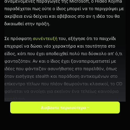
αναμενόμενες παραγωγές της Microsoft, ο Hideo Kojima
παραδέχεται πως ούτε ο ίδιος μπορεί να το περιγράψει με
ακρίβεια ενώ δείχνει και αβέβαιος στο αν η ιδέα του θα
δικαιωθεί στην πράξη.
Σε πρόσφατη
συνέντευξή
του, εξήγησε ότι το παιχνίδι
επιχειρεί να δώσει νέο χαρακτήρα και ταυτότητα στο
είδος, κάτι που έχει αποδειχθεί πολύ πιο δύσκολο απ’ ό,τι
φανταζόταν. Αν και ο ίδιος έχει ξαναπειραματιστεί με
ιδέες που φάνταζαν ασυνήθιστες στο παρελθόν, όπως
όταν εισήγαγε stealth και παράδοση αντικειμένων στο
επίκεντρο τίτλων που πλέον θεωρούνται κλασικοί, το OD
φαίνεται να ανοίγει για εκείνον ένα τελείως καινούριο
κεφάλαιο.
Διαβάστε περισσότερα
Κλείνοντας, ο ίδιος λέει ότι το trailer του παιχνιδιού κρύβει
περισσότερες ενδείξεις απ’ όσες νομίζουμε, αφήνοντας
τους πιο παρατηρητικούς παίκτες να ενώσουν τα