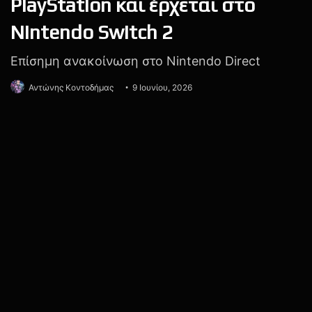
Η εταιρεία δήλωσε πως οι αποφάσεις αυτές δεν
αντικατοπτρίζουν την ποιότητα ή την προσφορά των
εργαζομένων που επηρεάζονται και πως οι τοπικές
διοικήσεις βρίσκονται ήδη σε επικοινωνία με το
προσωπικό για την παροχή υποστήριξης.
Το νέο κύμα περικοπών έρχεται να προστεθεί σε μια
μακρά περίοδο αναδιοργανώσεων για τη Ubisoft. Μόνο
μέσα στο 2026 η εταιρεία έχει προχωρήσει σε ακυρώσεις
παιχνιδιών, κλείσιμο studios και εκατοντάδες απολύσεις,
ενώ τον Μάρτιο επιβεβαίωσε ακόμη 105 αποχωρήσεις
από τη Red Storm Entertainment. Η συνολική δύναμη της
Ubisoft έχει μειωθεί σημαντικά τα τελευταία χρόνια, από
περισσότερους από 20.000 εργαζόμενους το 2023 σε
περίπου 16.590 πριν από τις σημερινές ανακοινώσεις.