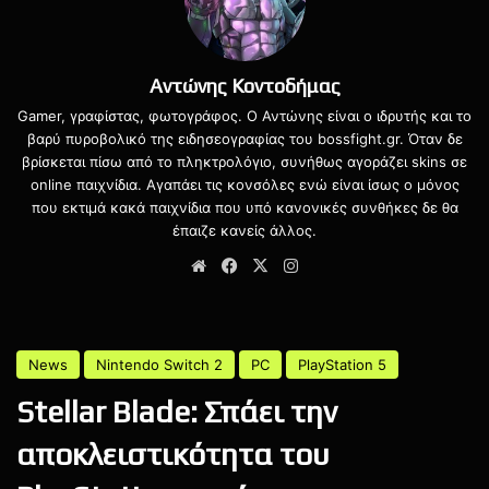
Αντώνης Κοντοδήμας
Gamer, γραφίστας, φωτογράφος. Ο Αντώνης είναι ο ιδρυτής και το
βαρύ πυροβολικό της ειδησεογραφίας του bossfight.gr. Όταν δε
βρίσκεται πίσω από το πληκτρολόγιο, συνήθως αγοράζει skins σε
Οι περικοπές ανά τμήμα έχουν ως εξής:
online παιχνίδια. Αγαπάει τις κονσόλες ενώ είναι ίσως ο μόνος
που εκτιμά κακά παιχνίδια που υπό κανονικές συνθήκες δε θα
Ubisoft Winnipeg: 65 απολύσεις και οριστικό κλείσιμο
έπαιζε κανείς άλλος.
του studio.
Website
Facebook
X
Instagram
Ubisoft Belgrade: περίπου 100 απολύσεις και κλείσιμο
του studio.
Ubisoft Barcelona: 51 απολύσεις.
Ομάδες του Rainbow Six Siege: περίπου 120 θέσεις
επηρεάζονται από την αναδιάρθρωση.
Ubisoft San Francisco: απολύσεις άγνωστου αριθμού
εργαζομένων.