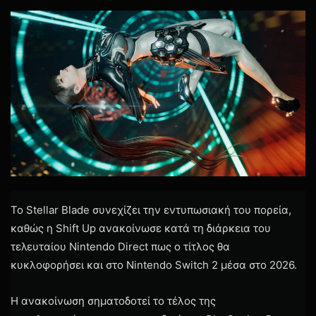
1
layoffs
shut down
Ubisoft
Ubisoft Studios