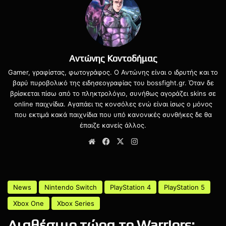
Από την άλλη, το story trailer εισάγει τον πρωταγωνιστή
Jacob Diaz, έναν πρώην στρατιώτη με ένα μυστηριώδες
εγκεφαλικό εμφύτευμα, ο οποίος πάσχει από απώλεια
Αντώνης Κοντοδήμας
μνήμης και περίεργα flashbacks. Καθώς μπλέκεται σε
Gamer, γραφίστας, φωτογράφος. Ο Αντώνης είναι ο ιδρυτής και το
επικίνδυνες αποστολές, ανακαλύπτει μια συνωμοσία
βαρύ πυροβολικό της ειδησεογραφίας του bossfight.gr. Όταν δε
γεμάτη τεχνητή νοημοσύνη, στρατιωτικά πειράματα και
βρίσκεται πίσω από το πληκτρολόγιο, συνήθως αγοράζει skins σε
online παιχνίδια. Αγαπάει τις κονσόλες ενώ είναι ίσως ο μόνος
πολιτική διαφθορά.
που εκτιμά κακά παιχνίδια που υπό κανονικές συνθήκες δε θα
έπαιζε κανείς άλλος.
Το MindsEye αναπτύσσεται στη μηχανή γραφικών
Website
Facebook
X
Instagram
Everywhere Engine και αναμένεται να κυκλοφορήσει
αυτό το Καλοκαίρι για PlayStation 5, Xbox Series και PC.