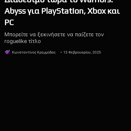
Build a Rocket Boy
IOI Partners
MindsEye
State of Play