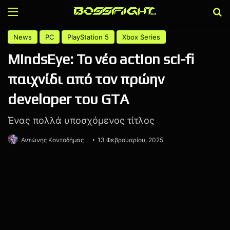
Menu
Α
News
PC
PlayStation 5
Xbox Series
MindsEye: Το νέο action sci-fi
παιχνίδι από τον πρώην
developer του GTA
Ένας πολλά υποσχόμενος τίτλος
Αντώνης Κοντοδήμας
13 Φεβρουαρίου, 2025