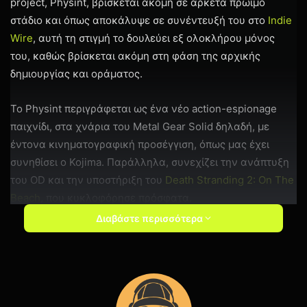
project, Physint, βρίσκεται ακόμη σε αρκετά πρώιμο
στάδιο και όπως αποκάλυψε σε συνέντευξή του στο
Indie
Wire
, αυτή τη στιγμή το δουλεύει εξ ολοκλήρου μόνος
του, καθώς βρίσκεται ακόμη στη φάση της αρχικής
δημιουργίας και οράματος.
Το Physint περιγράφεται ως ένα νέο action-espionage
παιχνίδι, στα χνάρια του Metal Gear Solid δηλαδή, με
έντονα κινηματογραφική προσέγγιση, όπως μας έχει
συνηθίσει ο Kojima. Παράλληλα, συνεχίζει την ανάπτυξη
του OD και την υποστήριξη του
Death Stranding 2: On The
Beach
, που κυκλοφόρησε πρόσφατα.
Διαβάστε περισσότερα
Αν και δεν υπάρχουν ακόμη πληροφορίες για το
περιεχόμενο ή την ημερομηνία κυκλοφορίας, το παιχνίδι
φαίνεται να στοχεύει στις επόμενες γενιές κονσολών, με
το PlayStation 6 να είναι το επικρατέστερο σενάριο.