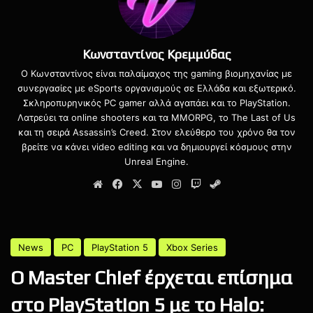
προκαλούσε τεράστιο ενδιαφέρον να βλέπαμε πως η
Bluepoint θα μπορούσε να δημιουργήσει έναν live service
τίτλο.
Κωνσταντίνος Κρεμμύδας
Τέλος, αν και το μέλλον της σειράς δείχνει μέχρι στιγμής
Ο Κωνσταντίνος είναι παλαίμαχος της gaming βιομηχανίας με
συνεργασίες με eSports οργανισμούς σε Ελλάδα και εξωτερικό.
αβέβαιο, φέτος το Καλοκαίρι μάθαμε πως το
spin-off
Σκληροπυρηνικός PC gamer αλλά αγαπάει και το PlayStation.
metroidvania
του τίτλου μεταφέρθηκε για το 2026 ενώ η
Λατρεύει τα online shooters και τα MMORPG, το The Last of Us
τηλεοπτική σειρά του Amazon θα εστιάζει στη σχέση
και τη σειρά Assassin’s Creed. Στον ελεύθερο του χρόνο θα τον
πατέρα και γιου
.
βρείτε να κάνει video editing και να δημιουργεί κόσμους στην
Unreal Engine.
Website
Facebook
X
YouTube
Instagram
Twitch
Steam
Bluepoint
Bluepoint Games