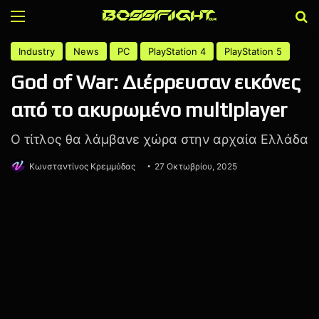
Menu
Α
Industry
News
PC
PlayStation 4
PlayStation 5
God of War: Διέρρευσαν εικόνες
από το ακυρωμένο multiplayer
Ο τίτλος θα λάμβανε χώρα στην αρχαία Ελλάδα
Κωνσταντίνος Κρεμμύδας
27 Οκτωβρίου, 2025