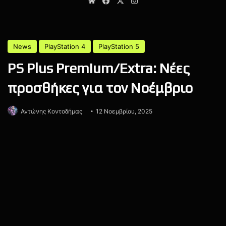
Website
Facebook
X
Instagram
Free-to-Play
Oh BiBi
Ratchet & Clank
Ratchet & Clank: Ranger Rumble
Sony
Sony Interactive Entertainment