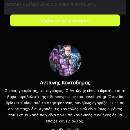
matches σχεδιασμένα για κάθε τύπο παίκτη.
Διαβάστε περισσότερα
Αντώνης Κοντοδήμας
Gamer, γραφίστας, φωτογράφος. Ο Αντώνης είναι ο ιδρυτής και το
Το Ratchet & Clank: Ranger Rumble θα είναι δωρεάν
βαρύ πυροβολικό της ειδησεογραφίας του bossfight.gr. Όταν δε
διαθέσιμο σύντομα, φέρνοντας το σύμπαν της σειράς για
βρίσκεται πίσω από το πληκτρολόγιο, συνήθως αγοράζει skins σε
online παιχνίδια. Αγαπάει τις κονσόλες ενώ είναι ίσως ο μόνος
δεύτερη φορά στις mobile πλατφόρμες μετά το Ratchet &
που εκτιμά κακά παιχνίδια που υπό κανονικές συνθήκες δε θα
Clank: Before the Nexus.
έπαιζε κανείς άλλος.