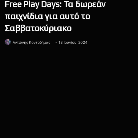
Το Call of Duty: Black Ops 6 αναμένεται
να κυκλοφορήσει στις 25 Οκτωβρίου
για PlayStation, Xbox και PC.
Activision
Black Ops
Black Ops 6
Call of Duty
Call of Duty: Black Ops 6
Microsoft
Xbox