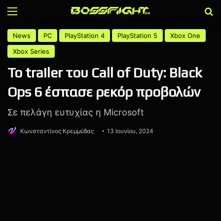
Menu
Α
News
PC
PlayStation 4
PlayStation 5
Xbox One
Xbox Series
Το trailer του Call of Duty: Black
Ops 6 έσπασε ρεκόρ προβολών
Σε πελάγη ευτυχίας η Microsoft
Κωνσταντίνος Κρεμμύδας
13 Ιουνίου, 2024