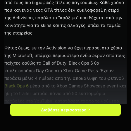
από τους πιο δημοφιλές τίτλους παγκοσμίως. Κάθε χρόνο
που κανένας νέος GTA τίτλος δεν κυκλοφορεί, η σειρά
της Activision, παρόλο το “κράξιμο” που δέχεται από την
κοινότητα για τα skins και τις αλλαγές, σπάει τα ταμεία
της εταιρείας.
Φέτος όμως, με την Activision να έχει περάσει στα χέρια
της Microsoft, υπάρχει περισσότερο ενδιαφέρον από τους
παίχτες καθώς το Call of Duty: Black Ops 6 θα
κυκλοφορήσει Day One στο Xbox Game Pass. Έχουν
περάσει μόλις 4 ημέρες από την αποκάλυψη του φετινού
Black Ops 6
μέσα από το Xbox Games Showcase event και
ήδη το trailer μετράει πάνω από 50 εκατομμύρια
προβολές στο YouTube, κατατάσσοντας το το νούμερο
ένα Call of Duty trailer όλων των εποχών, το οποίο
Διαβάστε περισσότερα
ξεπέρασε σε προβολές το Infinite Warfare που
αποκαλύφθηκε το 2016.