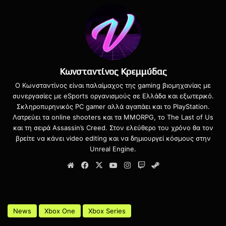
Κωνσταντίνος Κρεμμύδας
Ο Κωνσταντίνος είναι παλαίμαχος της gaming βιομηχανίας με
συνεργασίες με eSports οργανισμούς σε Ελλάδα και εξωτερικό.
Σκληροπυρηνικός PC gamer αλλά αγαπάει και το PlayStation.
Λατρεύει τα online shooters και τα MMORPG, το The Last of Us
και τη σειρά Assassin’s Creed. Στον ελεύθερο του χρόνο θα τον
βρείτε να κάνει video editing και να δημιουργεί κόσμους στην
Η Microsoft και το Xbox είναι ιδιαίτερα χαρούμενοι από
Unreal Engine.
αυτό το γεγονός και ελπίζουν ότι η πρώτη κυκλοφορία
Website
Facebook
X
YouTube
Instagram
Twitch
Steam
ενός Call of Duty τίτλου με την βοήθεια της υπηρεσίας
Xbox Game Pass, θα καταφέρει να προσεγγίσει
περισσότερους παίχτες και ειδικά όσους δεν έχουν παίξει
ποτέ τους Call of Duty.