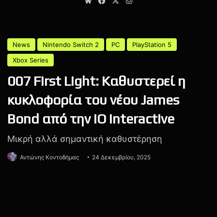
Website
Facebook
X
Instagram
PlayStation Plus
PlayStation Plus Essential
PS Plus