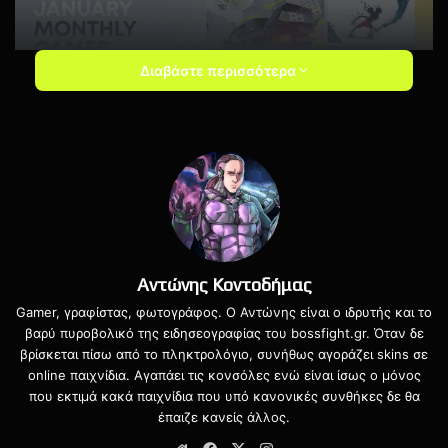
Διαβάστε περισσότερα
Οι συνδρομητές της υπηρεσίας PlayStation Plus θα
μπορούν να κατεβάσουν και να παίξουν αυτά τα
παιχνίδια από τη πρώτη Τρίτη του μήνα τις 6 Ιανουαρίου
Αντώνης Κοντοδήμας
και για όλο τον μήνα έως τις 2 Φεβρουαρίου.
Gamer, γραφίστας, φωτογράφος. Ο Αντώνης είναι ο ιδρυτής και το
βαρύ πυροβολικό της ειδησεογραφίας του bossfight.gr. Όταν δε
βρίσκεται πίσω από το πληκτρολόγιο, συνήθως αγοράζει skins σε
online παιχνίδια. Αγαπάει τις κονσόλες ενώ είναι ίσως ο μόνος
που εκτιμά κακά παιχνίδια που υπό κανονικές συνθήκες δε θα
έπαιζε κανείς άλλος.