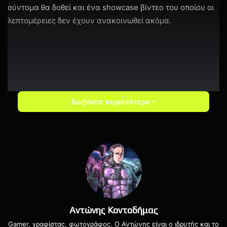
σύντομα θα δοθεί και ένα showcase βίντεο του οποίου οι
λεπτομέρειες δεν έχουν ανακοινωθεί ακόμα.
Διαβάστε περισσότερα
Αυτά που γνωρίζουμε μέχρι στιγμής είναι πως το Hextech
Mayhem: A League of Legends Story θα κυκλοφορήσει για
το Nintendo Switch, για PC μέσω GOG, Steam και Epic
Αντώνης Κοντοδήμας
Games Store με κόστος 9.99 δολάρια καθώς επίσης και σε
Gamer, γραφίστας, φωτογράφος. Ο Αντώνης είναι ο ιδρυτής και το