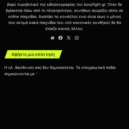
κινητές συσκευές για τους
συνδρομητές του Netflix
.
βαρύ πυροβολικό της ειδησεογραφίας του bossfight.gr. Όταν δε
βρίσκεται πίσω από το πληκτρολόγιο, συνήθως αγοράζει skins σε
online παιχνίδια. Αγαπάει τις κονσόλες ενώ είναι ίσως ο μόνος
Στο Hextech Mayhem αναλαμβάνετε τον ρόλο του Ziggs,
που εκτιμά κακά παιχνίδια που υπό κανονικές συνθήκες δε θα
του ειδικού των Hexplosives και κάθε σας κίνηση έχει
έπαιζε κανείς άλλος.
εκρηκτική αντίδραση! Χορέψτε στους ρυθμούς της
Website
Facebook
X
Instagram
μουσικής ενώ παράλληλα βομβαρδίζετε και αφοπλίζετε
εχθρούς, θα χοροπηδάτε και θα καταστρέφετε κεντρικές
ασφάλειες προκαλώντας χάος!
Αφήστε μια απάντηση
Η ηλ. διεύθυνση σας δεν δημοσιεύεται.
Τα υποχρεωτικά πεδία
Το Hextech Mayhem: A League of
σημειώνονται με
*
Legends Story αναμένεται να
Σ
κυκλοφορήσει στις 16 Νοεμβρίου για
χ
Switch, PC και Netflix Mobile App.
ό
λ
ι
ο