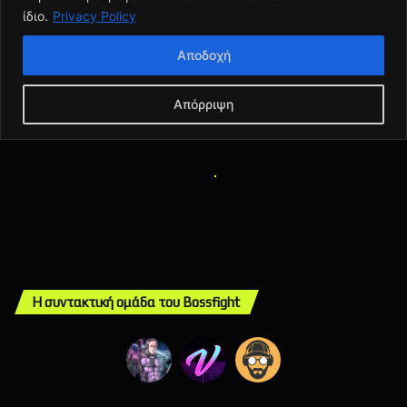
Η συντακτική ομάδα του Bossfight