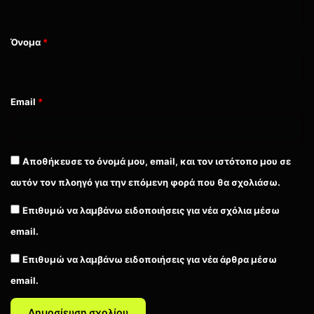
*
Όνομα
*
Hextech Mayhem
Hextech Mayhem: A League of Legends Story
Email
*
Nintendo Switch
PC
Riot
Riot Forge
Αποθήκευσε το όνομά μου, email, και τον ιστότοπο μου σε
αυτόν τον πλοηγό για την επόμενη φορά που θα σχολιάσω.
Επιθυμώ να λαμβάνω ειδοποιήσεις για νέα σχόλια μέσω
email.
Επιθυμώ να λαμβάνω ειδοποιήσεις για νέα άρθρα μέσω
email.